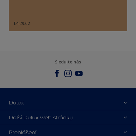
E4.29.62
Sledujte nás
Dulux
O nás
Další Dulux web stránky
Kontaktujte nás
duluxmalir.cz
Prohlášení
Najít obchod