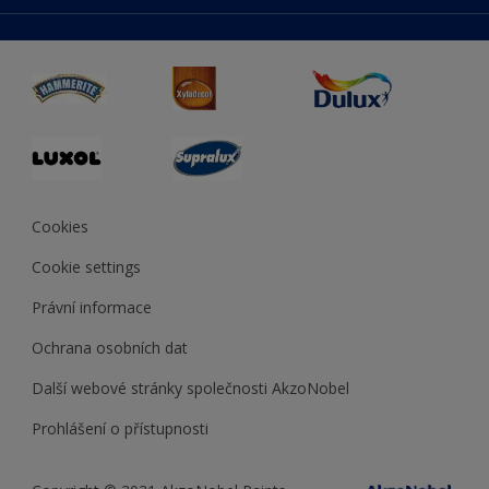
duluxmaliar.sk
Mapa stránek
Přístupnost
duluxprodejnabarev.cz
Přesnost barev
duluxpredajnafarieb.sk
Cookies
Cookie settings
Právní informace
Ochrana osobních dat
Další webové stránky společnosti AkzoNobel
Prohlášení o přístupnosti