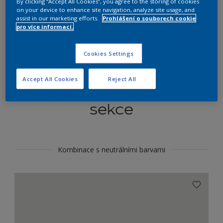
By clicking “Accept All Cookies”, you agree to the storing of cookies
Najít výrobek v tomto odstínu
on your device to enhance site navigation, analyze site usage, and
assist in our marketing efforts.
Prohlášení o souborech cookie
pro více informací.
Do toho
Cookies Settings
Accept All Cookies
Reject All
Koordinovat barevné
sekce
Kombinace s neutrálními barvami