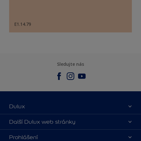
E1.14.79
Sledujte nás
Dulux
O nás
Další Dulux web stránky
Kontaktujte nás
duluxmalir.cz
Prohlášení
Najít obchod