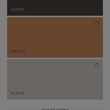
E2.04.21
D8.34.57
E1.03.77
Barevné schéma