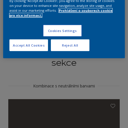
By clicking “Accept All Cookies”, you agree to the storing of cookies
Najít výrobek v tomto odstínu
on your device to enhance site navigation, analyze site usage, and
assist in our marketing efforts.
Prohlášení o souborech cookie
pro více informací.
Do toho
Cookies Settings
Accept All Cookies
Reject All
Koordinovat barevné
sekce
Kombinace s neutrálními barvami