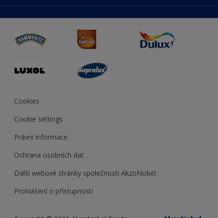
duluxmaliar.sk
Mapa stránek
Přístupnost
duluxprodejnabarev.cz
Přesnost barev
duluxpredajnafarieb.sk
Cookies
Cookie settings
Právní informace
Ochrana osobních dat
Další webové stránky společnosti AkzoNobel
Prohlášení o přístupnosti