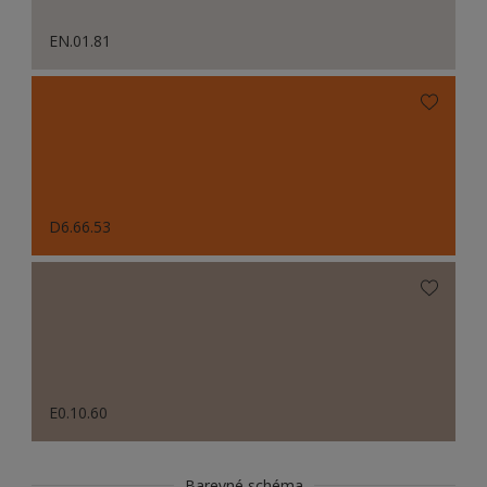
EN.01.81
D6.66.53
E0.10.60
Barevné schéma