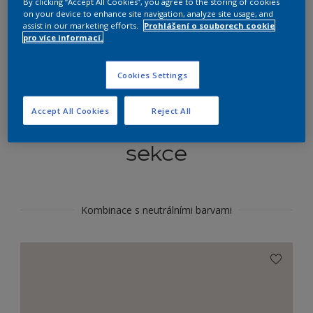
By clicking “Accept All Cookies”, you agree to the storing of cookies
Najít výrobek v tomto odstínu
on your device to enhance site navigation, analyze site usage, and
assist in our marketing efforts.
Prohlášení o souborech cookie
pro více informací.
Do toho
Cookies Settings
Accept All Cookies
Reject All
Koordinovat barevné
sekce
Kombinace s neutrálními barvami