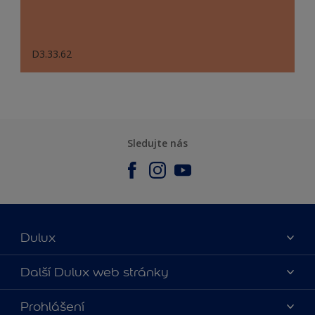
D3.33.62
Sledujte nás
Dulux
O nás
Další Dulux web stránky
Kontaktujte nás
duluxmalir.cz
Prohlášení
Najít obchod