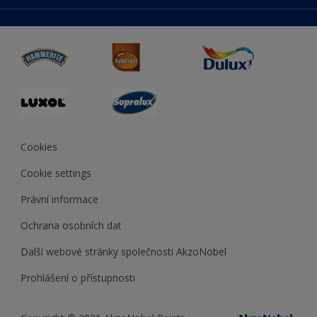
duluxmaliar.sk
Mapa stránek
Přístupnost
duluxprodejnabarev.cz
Přesnost barev
duluxpredajnafarieb.sk
Cookies
Cookie settings
Právní informace
Ochrana osobních dat
Další webové stránky společnosti AkzoNobel
Prohlášení o přístupnosti