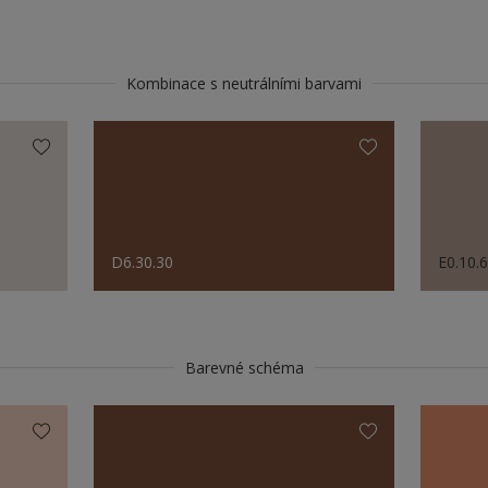
Kombinace s neutrálními barvami
D6.30.30
E0.10.
Barevné schéma