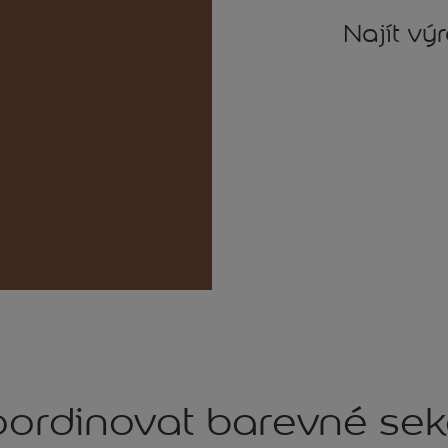
Najít vý
ordinovat barevné se