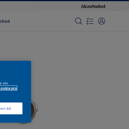
bchod
e site
cookie pro
ect All