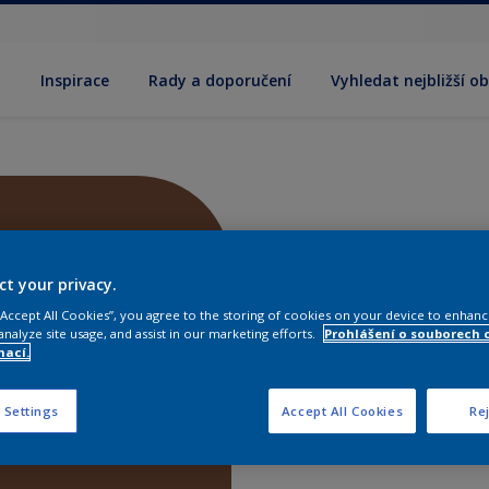
y
Inspirace
Rady a doporučení
Vyhledat nejbližší o
ct your privacy.
 “Accept All Cookies”, you agree to the storing of cookies on your device to enhanc
analyze site usage, and assist in our marketing efforts.
Prohlášení o souborech 
mací.
 Settings
Accept All Cookies
Rej