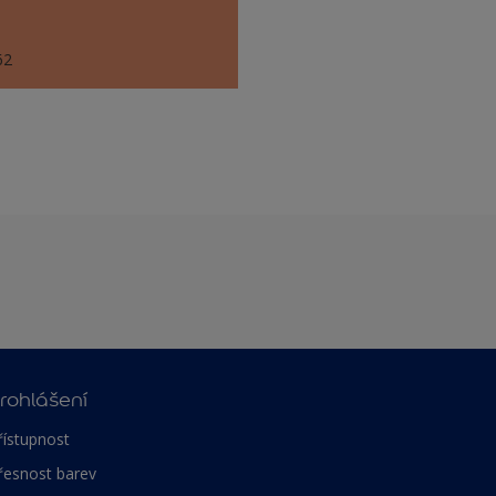
62
rohlášení
řístupnost
řesnost barev