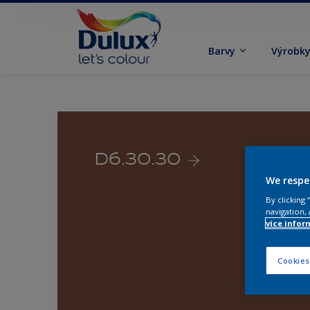
Barvy
Výrobk
D6.30.30
We respe
By clicking
navigation, 
více infor
Cookies