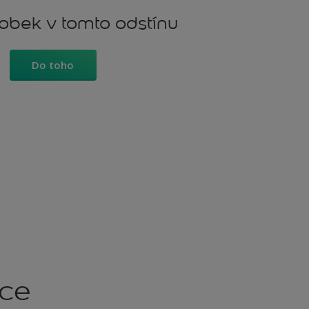
robek v tomto odstínu
Do toho
kce