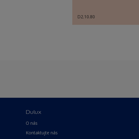
D2.10.80
Dulux
O nás
Kontaktujte nás