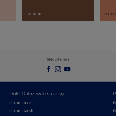
D6.30.30
D3.33.
Sledujte nás
Další Dulux web stránky
P
duluxmalir.cz
P
duluxmaliar.sk
P