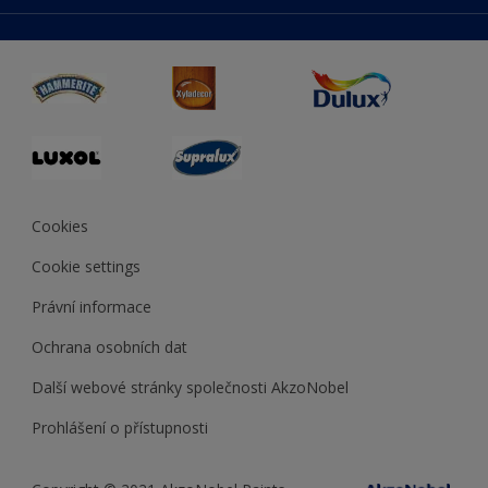
duluxmaliar.sk
Mapa stránek
Přístupnost
duluxprodejnabarev.cz
Přesnost barev
duluxpredajnafarieb.sk
Cookies
Cookie settings
Právní informace
Ochrana osobních dat
Další webové stránky společnosti AkzoNobel
Prohlášení o přístupnosti