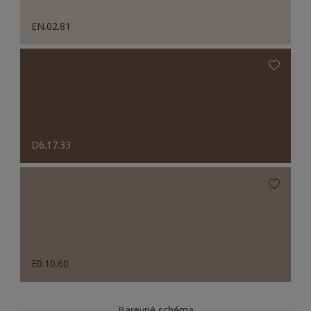
EN.02.81
D6.17.33
E0.10.60
Barevné schéma