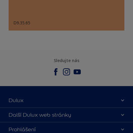
D9.35.65
Sledujte nás
Dulux
O nás
Další Dulux web stránky
Kontaktujte nás
duluxmalir.cz
Prohlášení
Najít obchod