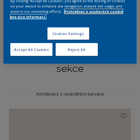
By clicking “Accept All Cookies”, you agree to the storing of cookies
Najít výrobek v tomto odstínu
on your device to enhance site navigation, analyze site usage, and
assist in our marketing efforts.
Prohlášení o souborech cookie
pro více informací.
Do toho
Cookies Settings
Accept All Cookies
Reject All
Koordinovat barevné
sekce
Kombinace s neutrálními barvami