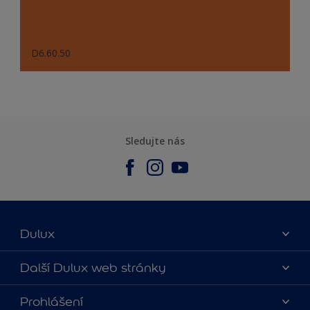
D6.60.50
Sledujte nás
Dulux
O nás
Další Dulux web stránky
Kontaktujte nás
duluxmalir.cz
Prohlášení
Najít obchod