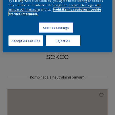
By clicking “Accept All Cookies”, you agree to the storing of cookies
Najít výrobek v tomto odstínu
on your device to enhance site navigation, analyze site usage, and
assist in our marketing efforts.
Prohlášení o souborech cookie
pro více informací.
Do toho
Cookies Settings
Accept All Cookies
Reject All
Koordinovat barevné
sekce
Kombinace s neutrálními barvami