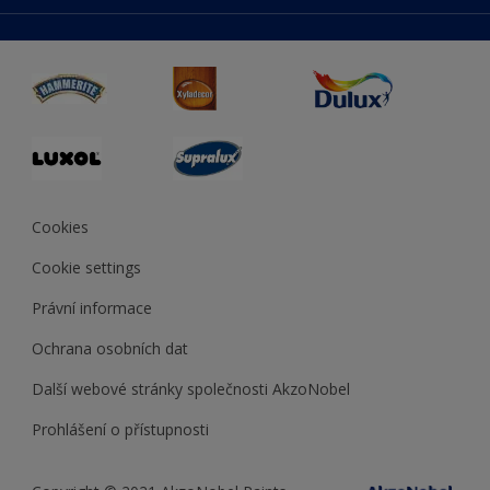
duluxmaliar.sk
Mapa stránek
Přístupnost
duluxprodejnabarev.cz
Přesnost barev
duluxpredajnafarieb.sk
Cookies
Cookie settings
Právní informace
Ochrana osobních dat
Další webové stránky společnosti AkzoNobel
Prohlášení o přístupnosti