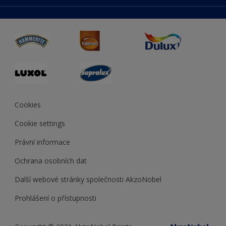
duluxmaliar.sk
Mapa stránek
Přístupnost
duluxprodejnabarev.cz
Přesnost barev
duluxpredajnafarieb.sk
Cookies
Cookie settings
Právní informace
Ochrana osobních dat
Další webové stránky společnosti AkzoNobel
Prohlášení o přístupnosti