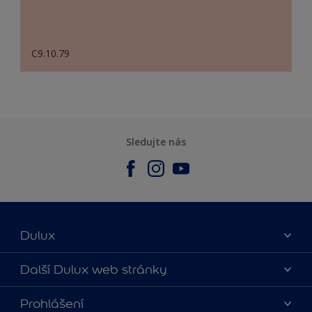
C9.10.79
Sledujte nás
Dulux
O nás
Další Dulux web stránky
Kontaktujte nás
duluxmalir.cz
Prohlášení
Najít obchod