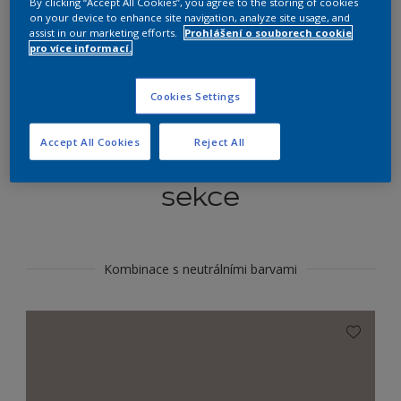
By clicking “Accept All Cookies”, you agree to the storing of cookies
Najít výrobek v tomto odstínu
on your device to enhance site navigation, analyze site usage, and
assist in our marketing efforts.
Prohlášení o souborech cookie
pro více informací.
Do toho
Cookies Settings
Accept All Cookies
Reject All
Koordinovat barevné
sekce
Kombinace s neutrálními barvami