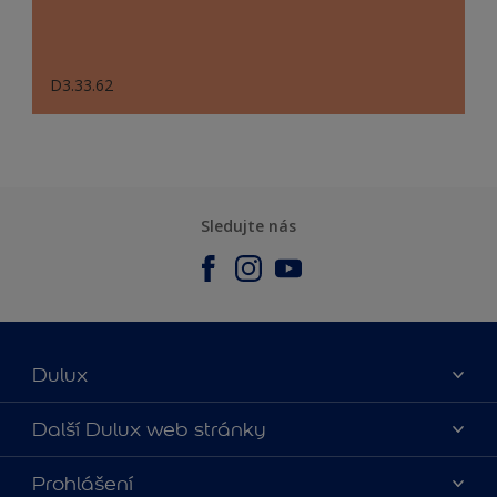
D3.33.62
Sledujte nás
Dulux
O nás
Další Dulux web stránky
Kontaktujte nás
duluxmalir.cz
Prohlášení
Najít obchod