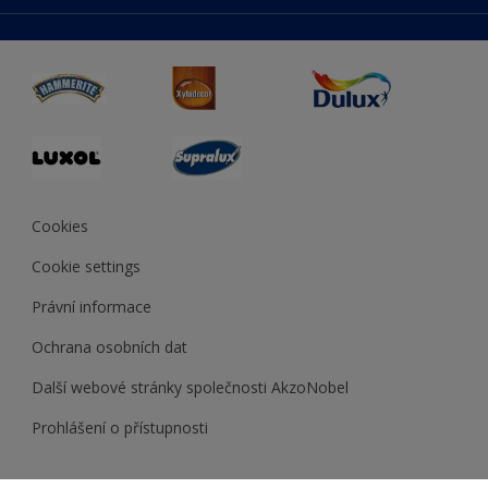
duluxmaliar.sk
Mapa stránek
Přístupnost
duluxprodejnabarev.cz
Přesnost barev
duluxpredajnafarieb.sk
Cookies
Cookie settings
Právní informace
Ochrana osobních dat
Další webové stránky společnosti AkzoNobel
Prohlášení o přístupnosti