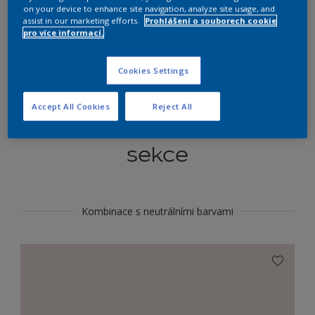
Najít výrobek v tomto odstínu
on your device to enhance site navigation, analyze site usage, and
assist in our marketing efforts.
Prohlášení o souborech cookie
pro více informací.
Do toho
Cookies Settings
Accept All Cookies
Reject All
Koordinovat barevné
sekce
Kombinace s neutrálními barvami