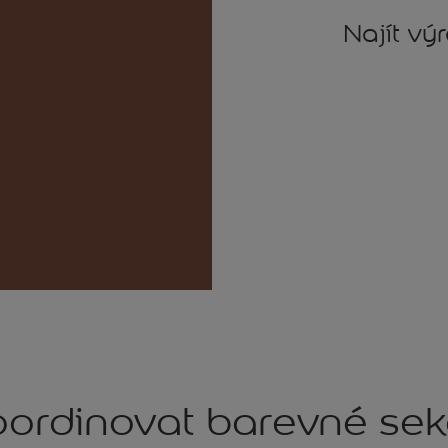
Najít vý
ordinovat barevné se