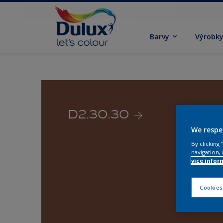
Barvy
Výrobk
D2.30.30
We respe
By clicking
navigation, 
více infor
Cookies