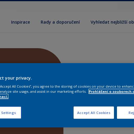
y
Inspirace
Rady a doporučení
Vyhledat nejbližší o
ct your privacy.
 “Accept All Cookies”, you agree to the storing of cookies on your device to enhanc
analyze site usage, and assist in our marketing efforts.
Prohlášení o souborech 
mací.
 Settings
Accept All Cookies
Rej