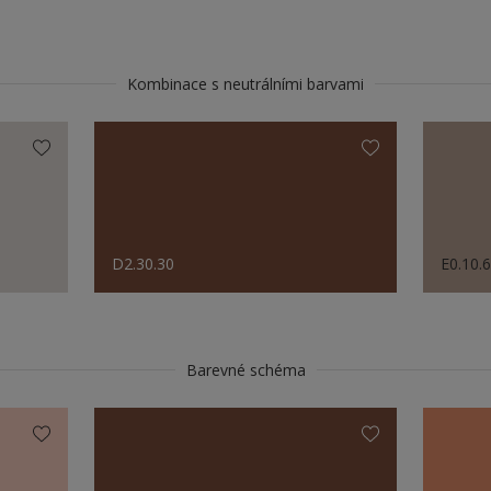
Kombinace s neutrálními barvami
D2.30.30
E0.10.
Barevné schéma