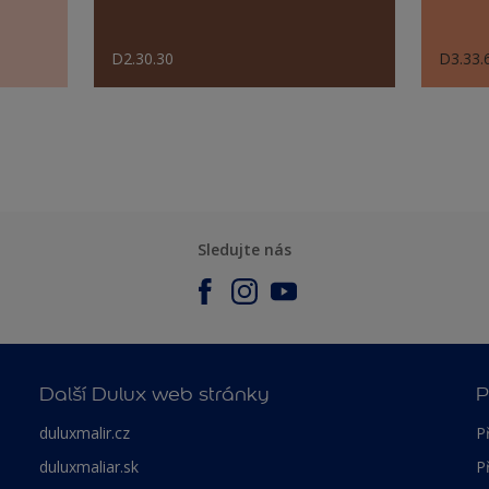
D2.30.30
D3.33.
Sledujte nás
Další Dulux web stránky
P
duluxmalir.cz
P
duluxmaliar.sk
P