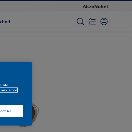
bchod
e site
cookie pro
ect All