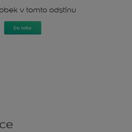
robek v tomto odstínu
Do toho
kce