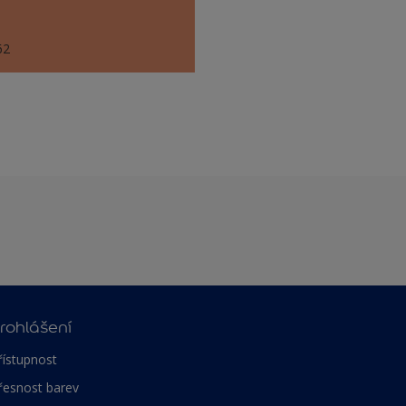
62
rohlášení
řístupnost
řesnost barev