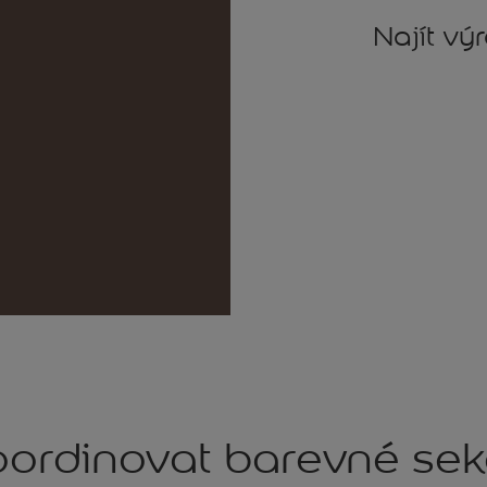
Najít vý
ordinovat barevné se