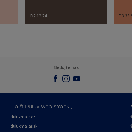
D2.12.24
D3.33.
Sledujte nás
Další Dulux web stránky
P
duluxmalir.cz
P
duluxmaliar.sk
P