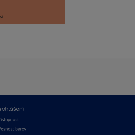
62
rohlášení
řístupnost
řesnost barev