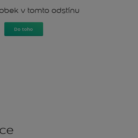
robek v tomto odstínu
Do toho
kce