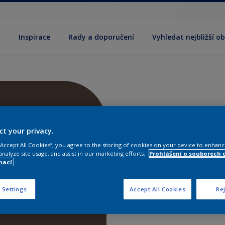
y
Inspirace
Rady a doporučení
Vyhledat nejbližší o
ct your privacy.
 “Accept All Cookies”, you agree to the storing of cookies on your device to enhanc
analyze site usage, and assist in our marketing efforts.
Prohlášení o souborech 
mací.
 Settings
Accept All Cookies
Rej