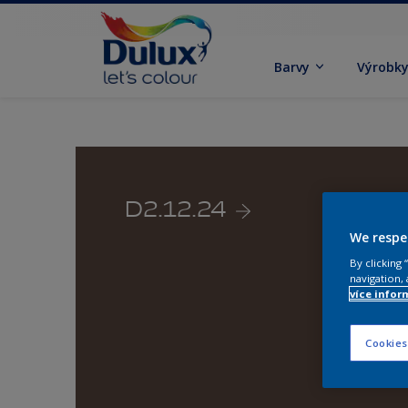
Barvy
Výrobk
D2.12.24
We respe
By clicking
navigation, 
více infor
Cookies