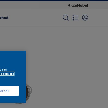
bchod
e site
cookie pro
ect All