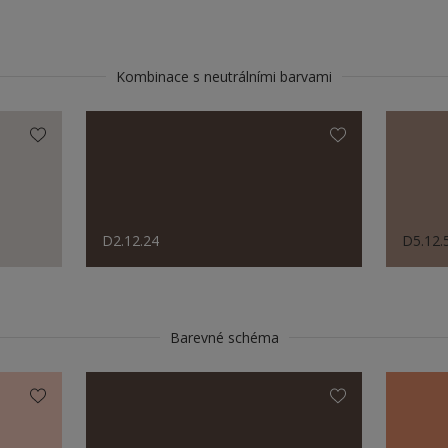
Kombinace s neutrálními barvami
D2.12.24
D5.12.
Barevné schéma