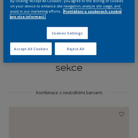
By clicking “Accept All Cookies”, you agree to the storing of cookies
Najít výrobek v tomto odstínu
on your device to enhance site navigation, analyze site usage, and
assist in our marketing efforts.
Prohlášení o souborech cookie
pro více informací.
Do toho
Cookies Settings
Accept All Cookies
Reject All
Koordinovat barevné
sekce
Kombinace s neutrálními barvami