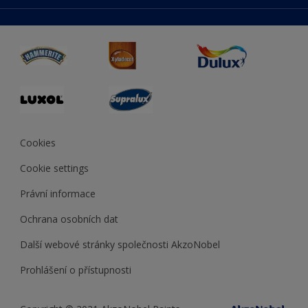
duluxmaliar.sk
Mapa stránek
Přístupnost
duluxprodejnabarev.cz
Přesnost barev
duluxpredajnafarieb.sk
Cookies
Cookie settings
Právní informace
Ochrana osobních dat
Další webové stránky společnosti AkzoNobel
Prohlášení o přístupnosti