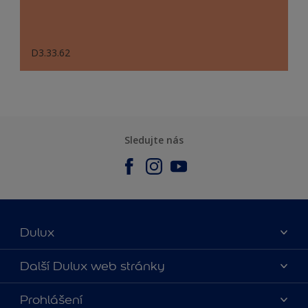
D3.33.62
Sledujte nás
Dulux
O nás
Další Dulux web stránky
Kontaktujte nás
duluxmalir.cz
Prohlášení
Najít obchod