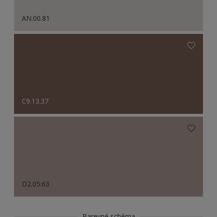
AN.00.81
C9.13.37
D2.05.63
Barevné schéma