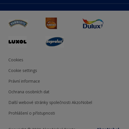
duluxmaliar.sk
Mapa stránek
Přístupnost
duluxprodejnabarev.cz
Přesnost barev
duluxpredajnafarieb.sk
Cookies
Cookie settings
Právní informace
Ochrana osobních dat
Další webové stránky společnosti AkzoNobel
Prohlášení o přístupnosti