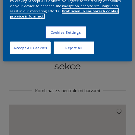
By clicking “Accept All Cookies”, you agree to the storing of cookies
Najít výrobek v tomto odstínu
on your device to enhance site navigation, analyze site usage, and
assist in our marketing efforts.
Prohlášení o souborech cookie
pro více informací.
Do toho
Cookies Settings
Accept All Cookies
Reject All
Koordinovat barevné
sekce
Kombinace s neutrálními barvami