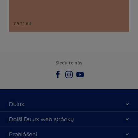
C9.21.64
Sledujte nás
Dulux
O nás
Další Dulux web stránky
Kontaktujte nás
duluxmalir.cz
Prohlášení
Najít obchod