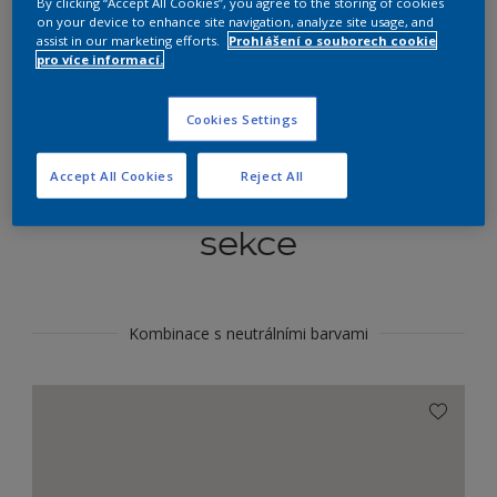
By clicking “Accept All Cookies”, you agree to the storing of cookies
Najít výrobek v tomto odstínu
on your device to enhance site navigation, analyze site usage, and
assist in our marketing efforts.
Prohlášení o souborech cookie
pro více informací.
Do toho
Cookies Settings
Accept All Cookies
Reject All
Koordinovat barevné
sekce
Kombinace s neutrálními barvami