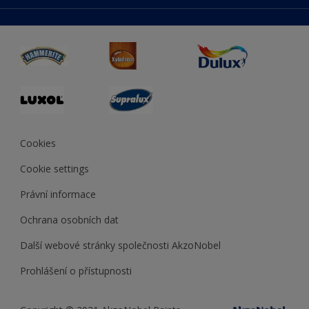
duluxmaliar.sk
Mapa stránek
Přístupnost
duluxprodejnabarev.cz
Přesnost barev
duluxpredajnafarieb.sk
Cookies
Cookie settings
Právní informace
Ochrana osobních dat
Další webové stránky společnosti AkzoNobel
Prohlášení o přístupnosti