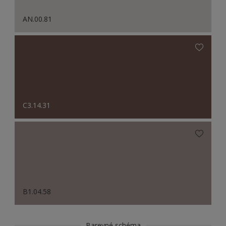
AN.00.81
C3.14.31
B1.04.58
Barevné schéma