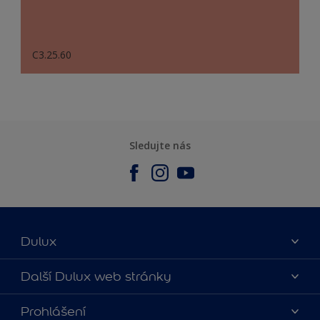
C3.25.60
Sledujte nás
Dulux
O nás
Další Dulux web stránky
Kontaktujte nás
duluxmalir.cz
Prohlášení
Najít obchod