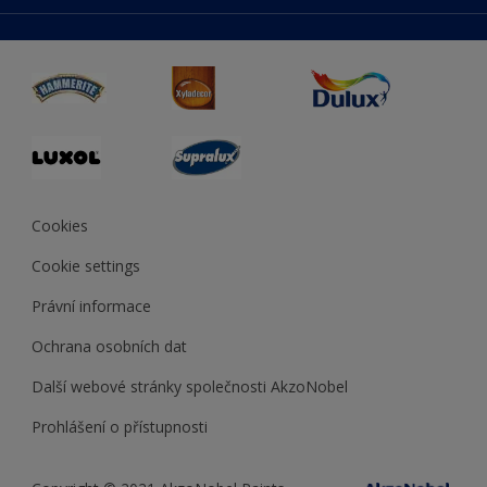
duluxmaliar.sk
Mapa stránek
Přístupnost
duluxprodejnabarev.cz
Přesnost barev
duluxpredajnafarieb.sk
Cookies
Cookie settings
Právní informace
Ochrana osobních dat
Další webové stránky společnosti AkzoNobel
Prohlášení o přístupnosti