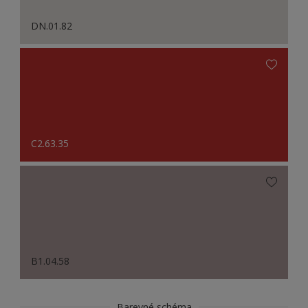
DN.01.82
C2.63.35
B1.04.58
Barevné schéma