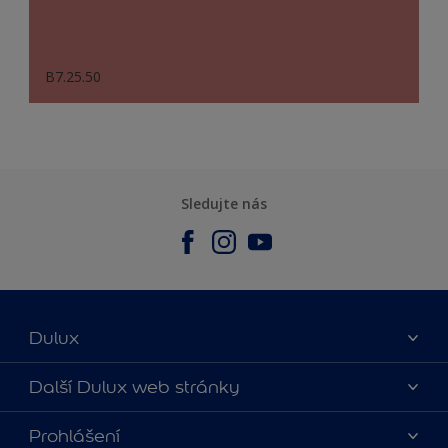
B7.25.50
Sledujte nás
Dulux
O nás
Další Dulux web stránky
Kontaktujte nás
duluxmalir.cz
Prohlášení
Najít obchod