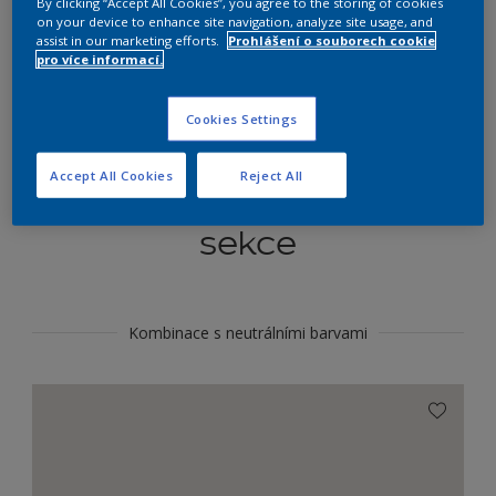
By clicking “Accept All Cookies”, you agree to the storing of cookies
Najít výrobek v tomto odstínu
on your device to enhance site navigation, analyze site usage, and
assist in our marketing efforts.
Prohlášení o souborech cookie
pro více informací.
Do toho
Cookies Settings
Accept All Cookies
Reject All
Koordinovat barevné
sekce
Kombinace s neutrálními barvami