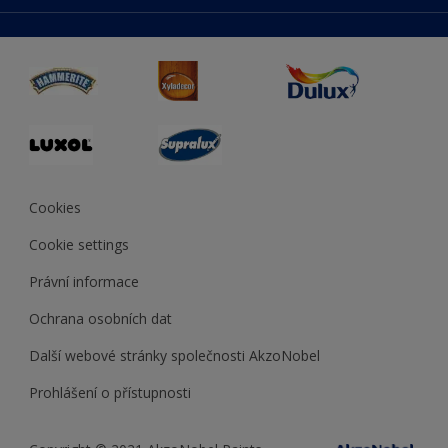
duluxmaliar.sk
Mapa stránek
Přístupnost
duluxprodejnabarev.cz
Přesnost barev
duluxpredajnafarieb.sk
Cookies
Cookie settings
Právní informace
Ochrana osobních dat
Další webové stránky společnosti AkzoNobel
Prohlášení o přístupnosti