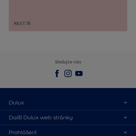
A8.07.78
Sledujte nás
Dulux
O nás
Další Dulux web stránky
Kontaktujte nás
duluxmalir.cz
Prohlášení
Najít obchod