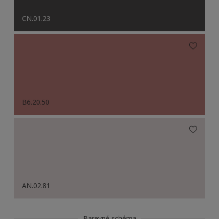
CN.01.23
B6.20.50
AN.02.81
Barevné schéma