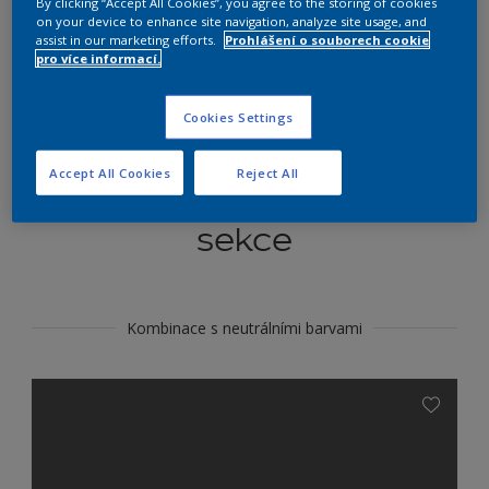
By clicking “Accept All Cookies”, you agree to the storing of cookies
Najít výrobek v tomto odstínu
on your device to enhance site navigation, analyze site usage, and
assist in our marketing efforts.
Prohlášení o souborech cookie
pro více informací.
Do toho
Cookies Settings
Accept All Cookies
Reject All
Koordinovat barevné
sekce
Kombinace s neutrálními barvami