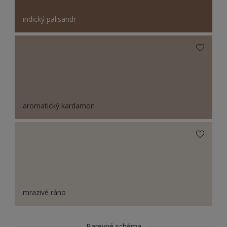
indický palisandr
aromatický kardamon
mrazivé ráno
Barevné schéma