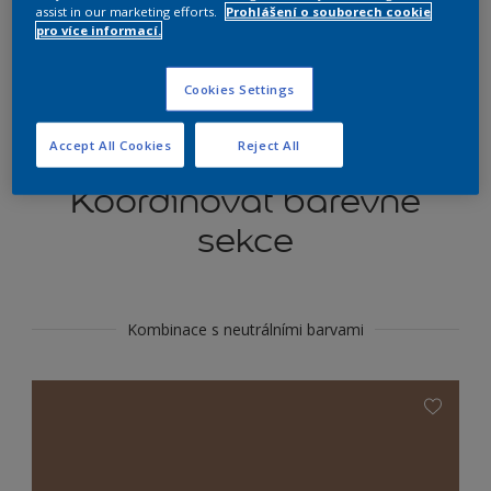
Najít výrobek v tomto odstínu
assist in our marketing efforts.
Prohlášení o souborech cookie
pro více informací.
Do toho
Cookies Settings
Accept All Cookies
Reject All
Koordinovat barevné
sekce
Kombinace s neutrálními barvami