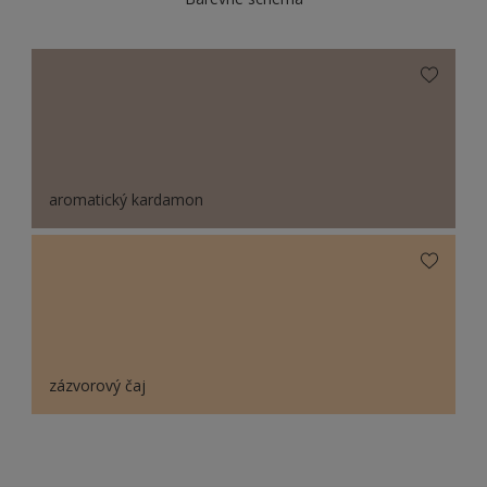
aromatický kardamon
zázvorový čaj