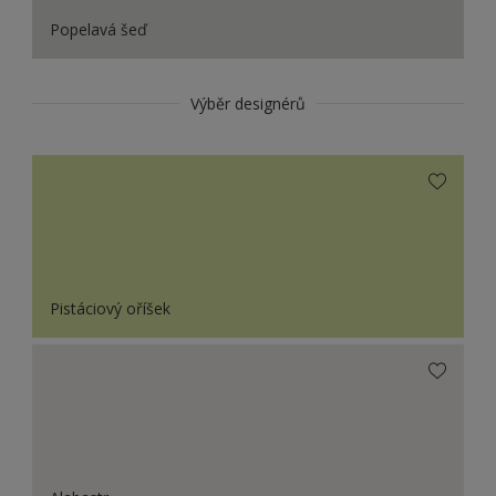
Popelavá šeď
Výběr designérů
Pistáciový oříšek