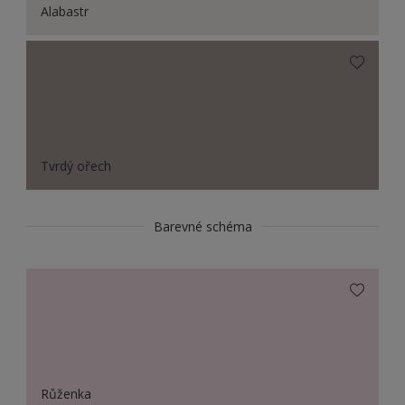
Alabastr
Tvrdý ořech
Barevné schéma
Růženka