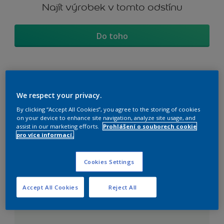
Najít výrobek v tomto odstínu
Do toho
Koordinovat barevné
We respect your privacy.
sekce
By clicking “Accept All Cookies”, you agree to the storing of cookies
on your device to enhance site navigation, analyze site usage, and
assist in our marketing efforts.
Prohlášení o souborech cookie
pro více informací.
The Perfect White
Cookies Settings
Accept All Cookies
Reject All