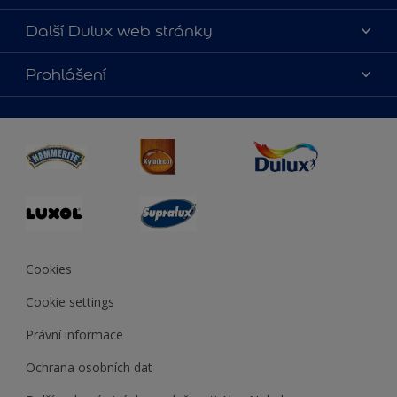
O nás
Další Dulux web stránky
Kontaktujte nás
duluxmalir.cz
Prohlášení
Najít obchod
duluxmaliar.sk
Mapa stránek
Přístupnost
duluxprodejnabarev.cz
Přesnost barev
duluxpredajnafarieb.sk
Cookies
Cookie settings
Právní informace
Ochrana osobních dat