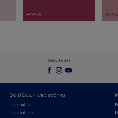
A4.44.30
A5.16.
Sledujte nás
Další Dulux web stránky
P
duluxmalir.cz
P
duluxmaliar.sk
P