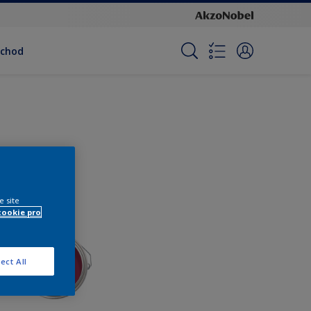
bchod
e site
cookie pro
ect All