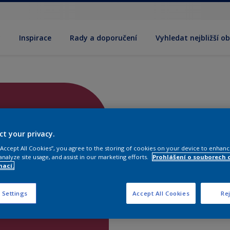
y
Inspirace
Rady a doporučení
Vyhledat nejbližší o
ct your privacy.
 “Accept All Cookies”, you agree to the storing of cookies on your device to enhanc
analyze site usage, and assist in our marketing efforts.
Prohlášení o souborech 
mací.
 Settings
Accept All Cookies
Rej