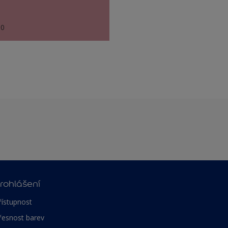
60
rohlášení
řístupnost
řesnost barev