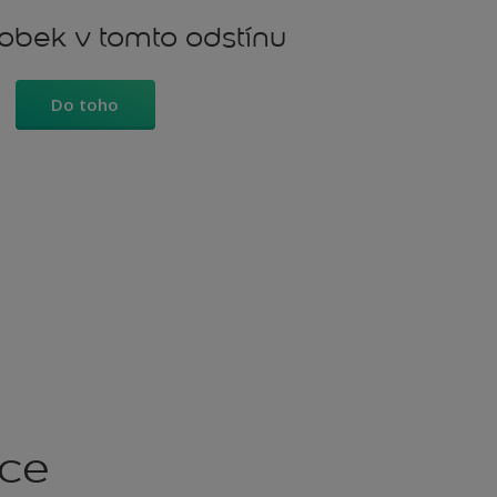
robek v tomto odstínu
Do toho
kce