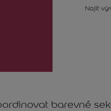
Najít vý
ordinovat barevné se