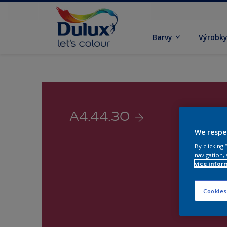
Barvy
Výrobk
A4.44.30
We respe
By clicking
navigation, 
více infor
Cookies