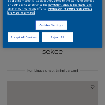
By clicking “Accept All Cookies”, you agree to the storing of cookies
Najít výrobek v tomto odstínu
on your device to enhance site navigation, analyze site usage, and
assist in our marketing efforts.
Prohlášení o souborech cookie
pro více informací.
Do toho
Cookies Settings
Accept All Cookies
Reject All
Koordinovat barevné
sekce
Kombinace s neutrálními barvami