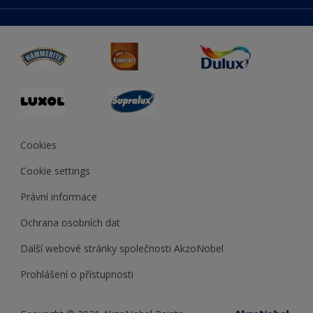
duluxmaliar.sk
Mapa stránek
Přístupnost
duluxprodejnabarev.cz
Přesnost barev
duluxpredajnafarieb.sk
Cookies
Cookie settings
Právní informace
Ochrana osobních dat
Další webové stránky společnosti AkzoNobel
Prohlášení o přístupnosti