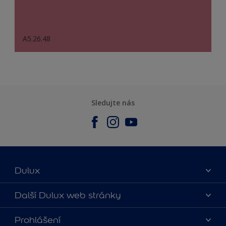
A5.26.48
Sledujte nás
Dulux
O nás
Další Dulux web stránky
Kontaktujte nás
duluxmalir.cz
Prohlášení
Najít obchod