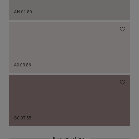
AN.01.80
A0.03.86
B0.07.55
Barevné schéma