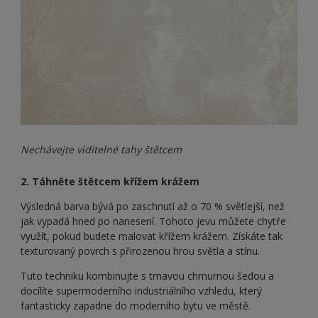
Nechávejte viditelné tahy štětcem
2. Táhněte štětcem křížem krážem
Výsledná barva bývá po zaschnutí až o 70 % světlejší, než
jak vypadá hned po nanesení. Tohoto jevu můžete chytře
využít, pokud budete malovat křížem krážem. Získáte tak
texturovaný povrch s přirozenou hrou světla a stínu.
Tuto techniku kombinujte s tmavou chmurnou šedou a
docílíte supermoderního industriálního vzhledu, který
fantasticky zapadne do moderního bytu ve městě.