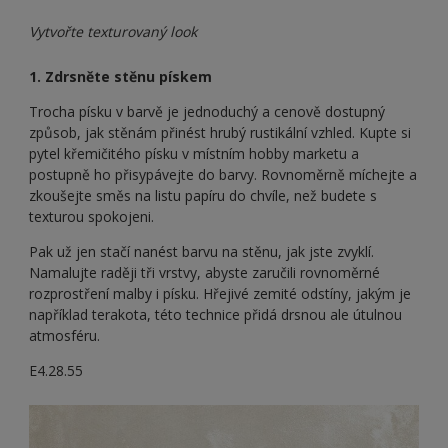
Vytvořte texturovaný look
1. Zdrsněte stěnu pískem
Trocha písku v barvě je jednoduchý a cenově dostupný
způsob, jak stěnám přinést hrubý rustikální vzhled. Kupte si
pytel křemičitého písku v místním hobby marketu a
postupně ho přisypávejte do barvy. Rovnoměrně míchejte a
zkoušejte směs na listu papíru do chvíle, než budete s
texturou spokojeni.
Pak už jen stačí nanést barvu na stěnu, jak jste zvyklí.
Namalujte raději tři vrstvy, abyste zaručili rovnoměrné
rozprostření malby i písku. Hřejivé zemité odstíny, jakým je
například terakota, této technice přidá drsnou ale útulnou
atmosféru.
E4.28.55