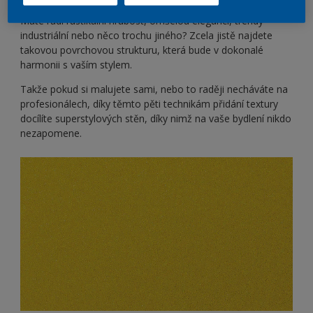
Máte rádi rustikální hrubost, omšelou eleganci, trendy
industriální nebo něco trochu jiného? Zcela jistě najdete
takovou povrchovou strukturu, která bude v dokonalé
harmonii s vaším stylem.
Takže pokud si malujete sami, nebo to raději necháváte na
profesionálech, díky těmto pěti technikám přidání textury
docílíte superstylových stěn, díky nimž na vaše bydlení nikdo
nezapomene.