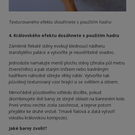
Texturovaného efektu dosáhnete s použitím hadru
4. Královského efektu dosáhnete s použitím hadru
Záměrně flekaté stěny evokují blednoucí nádheru
starobylého paláce a vytvoříte je neuvěřitelně snadno.
Jednoduše namalujte menší plochu stěny (zhruba půl metru
čtverečního) a pak starým tričkem nebo bavlněným
hadříkem náhodně stírejte vlhký nátěr. Vytvoříte tak
působivý texturovaný vzor hrající si se světlem a stínem.
Mimořádně působivého vzhledu docílíte, pokud
zkombinujete dvě barvy ze stejné oblasti na barevném kole.
První vrstvu nechte zcela zaschnout, a teprve potom
přejděte ke druhé vrstvě. Tmavě fialová a zlatá vytvoří
vskutku královskou kompozici.
Jaké barvy zvolit?