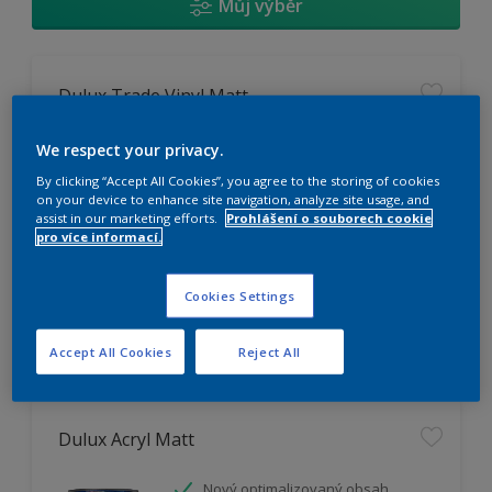
Můj výběr
Dulux Trade Vinyl Matt
Omyvatelný
We respect your privacy.
Vysoká otěruodolnost
By clicking “Accept All Cookies”, you agree to the storing of cookies
Extrémní vydatnost
on your device to enhance site navigation, analyze site usage, and
assist in our marketing efforts.
Prohlášení o souborech cookie
pro více informací.
K dispozici pouze v obchodě
Cookies Settings
Accept All Cookies
Reject All
Dulux Acryl Matt
Nový optimalizovaný obsah