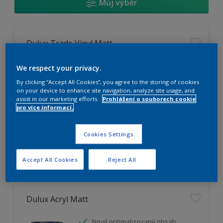
Můj výběr
Dulux Trade Vinyl Matt
Omyvatelný
We respect your privacy.
Vysoká otěruodolnost
By clicking “Accept All Cookies”, you agree to the storing of cookies
Extrémní vydatnost
on your device to enhance site navigation, analyze site usage, and
assist in our marketing efforts.
Prohlášení o souborech cookie
pro více informací.
K dispozici pouze v obchodě
Cookies Settings
Accept All Cookies
Reject All
Dulux Acryl Matt
Nový optimalizovaný obsah