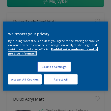
Můj výběr
Dulux Trade Vinyl Matt
Omyvatelný
We respect your privacy.
Vysoká otěruodolnost
By clicking “Accept All Cookies”, you agree to the storing of cookies
Extrémní vydatnost
on your device to enhance site navigation, analyze site usage, and
assist in our marketing efforts.
Prohlášení o souborech cookie
pro více informací.
K dispozici pouze v obchodě
Cookies Settings
Accept All Cookies
Reject All
Dulux Acryl Matt
Nový optimalizovaný obsah