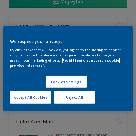
Můj výběr
Dulux Trade Vinyl Matt
Omyvatelný
We respect your privacy.
Vysoká otěruodolnost
By clicking “Accept All Cookies”, you agree to the storing of cookies
Extrémní vydatnost
on your device to enhance site navigation, analyze site usage, and
assist in our marketing efforts.
Prohlášení o souborech cookie
pro více informací.
K dispozici pouze v obchodě
Cookies Settings
Accept All Cookies
Reject All
Dulux Acryl Matt
Nový optimalizovaný obsah