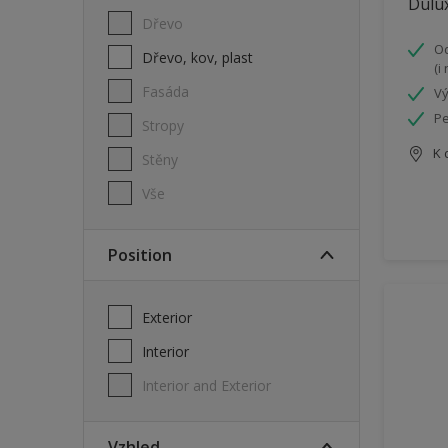
Dulux
Dřevo
Od
Dřevo, kov, plast
(i
Fasáda
Vý
Pe
Stropy
K 
Stěny
Vše
Position
Exterior
Interior
Interior and Exterior
Vzhled