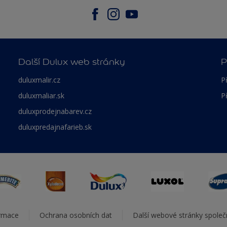
Další Dulux web stránky
P
duluxmalir.cz
P
duluxmaliar.sk
P
duluxprodejnabarev.cz
duluxpredajnafarieb.sk
ormace
Ochrana osobních dat
Další webové stránky spole