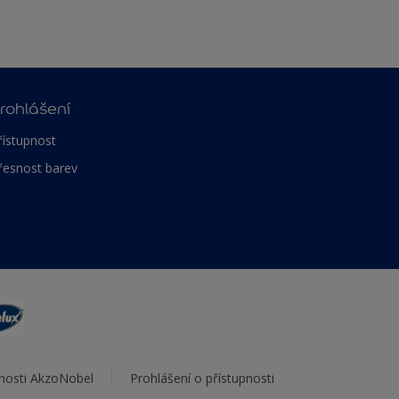
rohlášení
řístupnost
řesnost barev
čnosti AkzoNobel
Prohlášení o přístupnosti