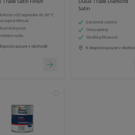
 Trade Satin Finish
Dulux Trade Diamond
Satin
olnost vůči teplotám do 90 °C
 na topná tělesa)
Extrémně odolný
borná kryvost
Omyvatelný
rfektní rozliv
Skvělá přilnavost
dispozici pouze v obchodě
K dispozici pouze v obcho