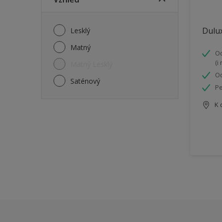
Dulux
Lesklý
Matný
Od
(i
Matný Lesklý
Od
Saténový
Pe
K 