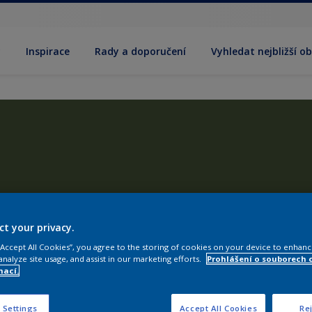
y
Inspirace
Rady a doporučení
Vyhledat nejbližší o
ct your privacy.
 “Accept All Cookies”, you agree to the storing of cookies on your device to enhanc
analyze site usage, and assist in our marketing efforts.
Prohlášení o souborech 
mací.
 Settings
Accept All Cookies
Rej