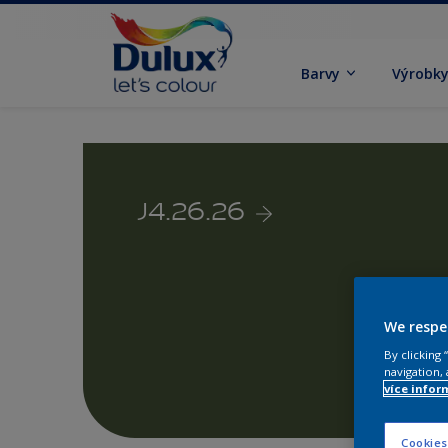
Barvy
Výrobk
J4.26.26
We respe
By clicking
navigation, 
více infor
Cookies