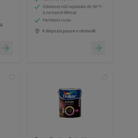
Odolnost vůči teplotám do 90 °C
(i na topná tělesa)
Perfektní rozliv
dě
K dispozici pouze v obchodě