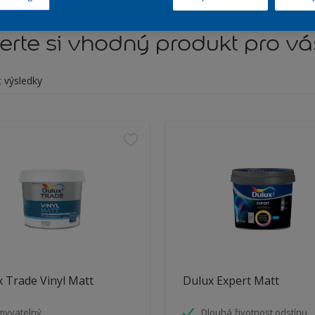
rte si vhodný produkt pro vá
t výsledky
 Trade Vinyl Matt
Dulux Expert Matt
myvatelný
Dlouhá životnost odstínu