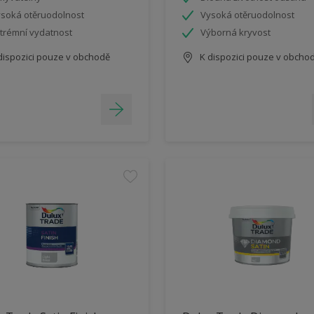
soká otěruodolnost
Vysoká otěruodolnost
trémní vydatnost
Výborná kryvost
dispozici pouze v obchodě
K dispozici pouze v obcho