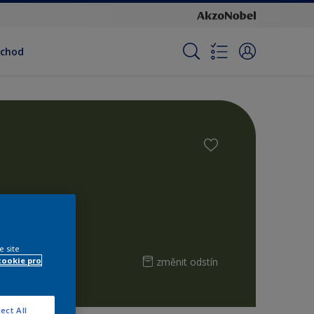
bchod
e site
změnit odstín
cookie pro
ect All