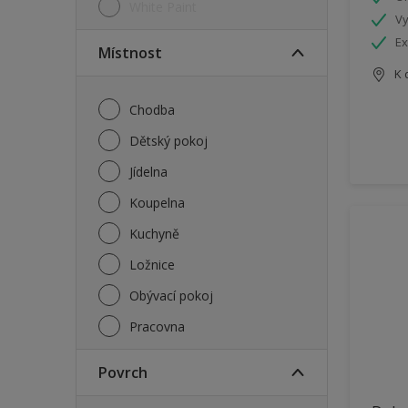
White Paint
Vy
Ex
Místnost
K 
Chodba
Dětský pokoj
Jídelna
Koupelna
Kuchyně
Ložnice
Obývací pokoj
Pracovna
Povrch