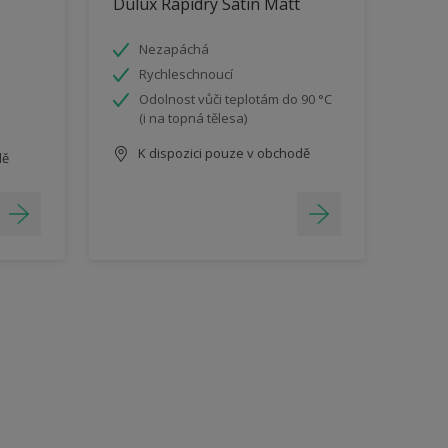
Dulux Rapidry Satin Matt
Nezapáchá
Rychleschnoucí
Odolnost vůči teplotám do 90 °C
(i na topná tělesa)
K dispozici pouze v obchodě
dě