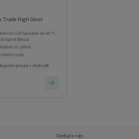
 Trade High Gloss
olnost vůči teplotám do 90 °C
 na topná tělesa)
olává UV záření
rfektní rozliv
dispozici pouze v obchodě
Sledujte nás