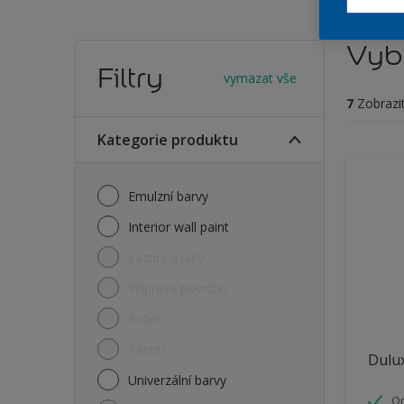
Vybe
Filtry
vymazat vše
7
Zobrazi
Kategorie produktu
Emulzní barvy
Interior wall paint
Lazury a laky
Příprava povrchu
Roller
Tester
Dulux
Univerzální barvy
O