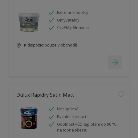
Extrémně odolný
Omyvatelný
Skvělá přilnavost
K dispozici pouze v obchodě
Dulux Rapidry Satin Matt
Nezapáchá
Rychleschnoucí
Odolnost vůči teplotám do 90 °C (i
na topná tělesa)