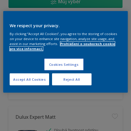
Můj výběr
Dulux Trade Vinyl Matt
We respect your privacy.
By clicking “Accept All Cookies”, you agree to the storing of cookies
Omyvatelný
on your device to enhance site navigation, analyze site usage, and
assist in our marketing efforts.
Prohlášení o souborech cookie
Vysoká otěruodolnost
pro více informací.
Extrémní vydatnost
Cookies Settings
K dispozici pouze v obchodě
Accept All Cookies
Reject All
Dulux Expert Matt
Dlouhá životnost odstínu