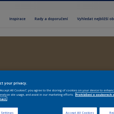
y
Inspirace
Rady a doporučení
Vyhledat nejbližší o
ct your privacy.
 “Accept All Cookies”, you agree to the storing of cookies on your device to enhanc
analyze site usage, and assist in our marketing efforts.
Prohlášení o souborech 
mací.
 Settings
Accept All Cookies
Rej