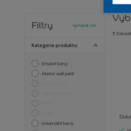
Vybe
Filtry
vymazat vše
7
Zobrazi
Kategorie produktu
Emulzní barvy
Interior wall paint
Lazury a laky
Příprava povrchu
Roller
Tester
Dulux
Univerzální barvy
O