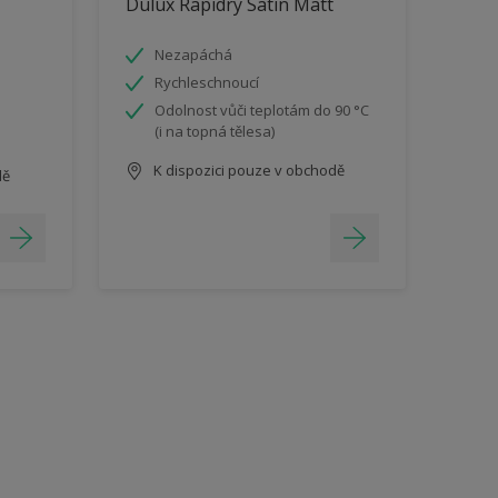
Dulux Rapidry Satin Matt
Nezapáchá
Rychleschnoucí
Odolnost vůči teplotám do 90 °C
(i na topná tělesa)
K dispozici pouze v obchodě
dě