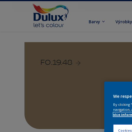
Barvy
Výrobk
F0.19.48
We respe
By clicking
navigation, 
více infor
Cookies