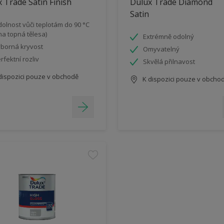
 Trade Satin Finish
Dulux Trade Diamond
Satin
olnost vůči teplotám do 90 °C
 na topná tělesa)
Extrémně odolný
borná kryvost
Omyvatelný
rfektní rozliv
Skvělá přilnavost
dispozici pouze v obchodě
K dispozici pouze v obcho