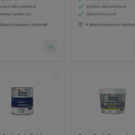
soká otěruodolnost
Vysoká otěruodolnost
trémní vydatnost
Výborná kryvost
dispozici pouze v obchodě
K dispozici pouze v obcho