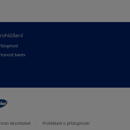
rohlášení
řístupnost
řesnost barev
čnosti AkzoNobel
Prohlášení o přístupnosti