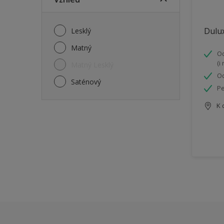
Dulux
Lesklý
Matný
Od
(i
Matný Lesklý
Od
Saténový
Pe
K 