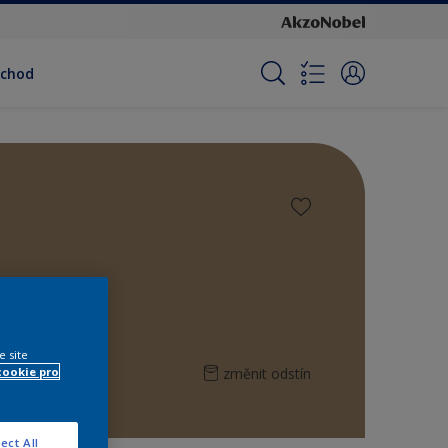
bchod
e site
změnit odstín
cookie pro
ect All