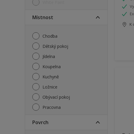
White Paint
Vy
Ex
Místnost
K 
Chodba
Dětský pokoj
Jídelna
Koupelna
Kuchyně
Ložnice
Obývací pokoj
Pracovna
Povrch