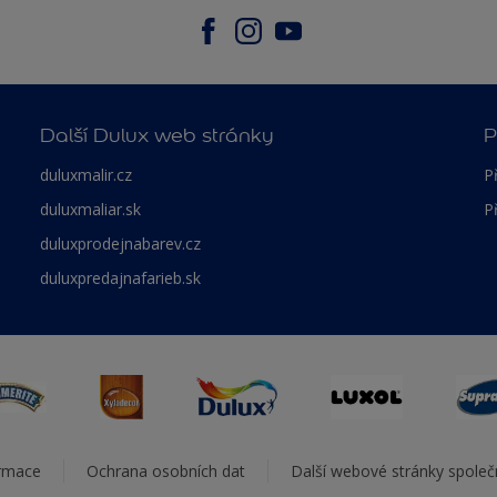
Další Dulux web stránky
P
duluxmalir.cz
P
duluxmaliar.sk
P
duluxprodejnabarev.cz
duluxpredajnafarieb.sk
ormace
Ochrana osobních dat
Další webové stránky spole