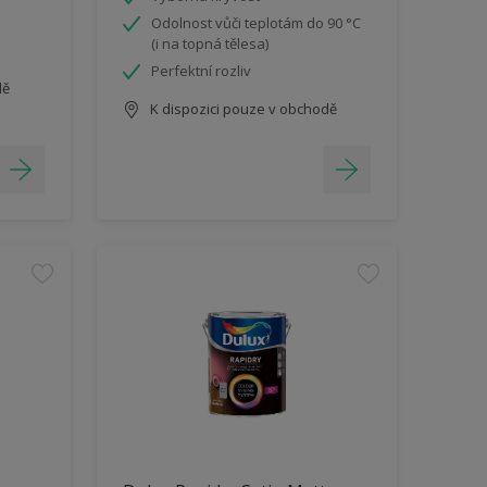
Odolnost vůči teplotám do 90 °C
(i na topná tělesa)
Perfektní rozliv
dě
K dispozici pouze v obchodě