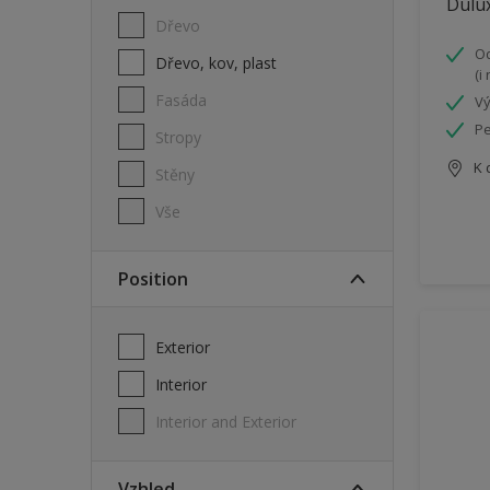
Dulux
Dřevo
Od
Dřevo, kov, plast
(i
Fasáda
Vý
Pe
Stropy
K 
Stěny
Vše
Position
Exterior
Interior
Interior and Exterior
Vzhled