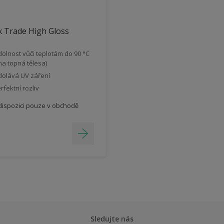
 Trade High Gloss
olnost vůči teplotám do 90 °C
 na topná tělesa)
olává UV záření
rfektní rozliv
dispozici pouze v obchodě
Sledujte nás