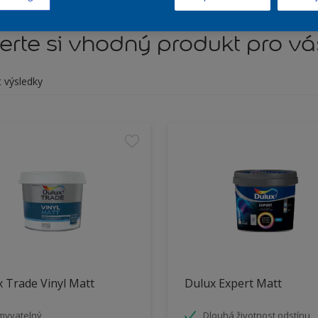
rte si vhodný produkt pro vá
t výsledky
 Trade Vinyl Matt
Dulux Expert Matt
myvatelný
Dlouhá životnost odstínu