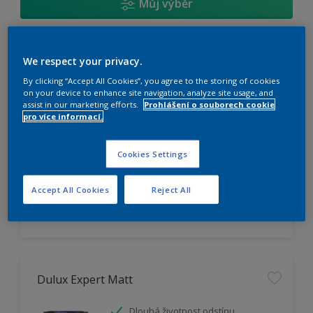
Můj výběr
Dulux Trade Vinyl Matt
We respect your privacy.
By clicking “Accept All Cookies”, you agree to the storing of cookies
Omyvatelný
on your device to enhance site navigation, analyze site usage, and
assist in our marketing efforts.
Prohlášení o souborech cookie
Vysoká otěruodolnost
pro více informací.
Extrémní vydatnost
Cookies Settings
K dispozici pouze v obchodě
Accept All Cookies
Reject All
Dulux Expert Matt
Dlouhá životnost odstínu