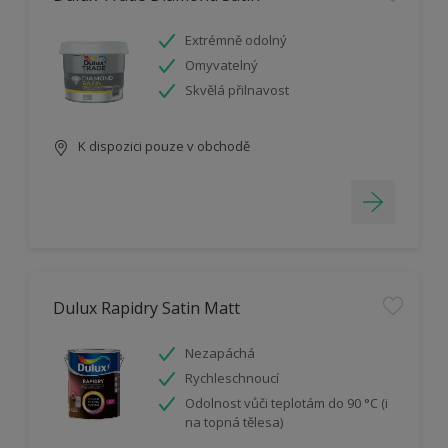
Extrémně odolný
Omyvatelný
Skvělá přilnavost
K dispozici pouze v obchodě
Dulux Rapidry Satin Matt
Nezapáchá
Rychleschnoucí
Odolnost vůči teplotám do 90 °C (i
na topná tělesa)