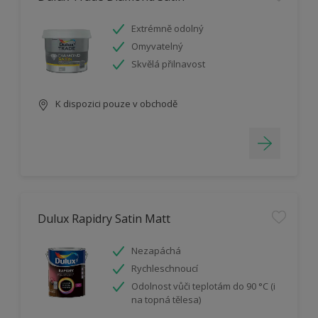
Extrémně odolný
Omyvatelný
Skvělá přilnavost
K dispozici pouze v obchodě
Dulux Rapidry Satin Matt
Nezapáchá
Rychleschnoucí
Odolnost vůči teplotám do 90 °C (i
na topná tělesa)