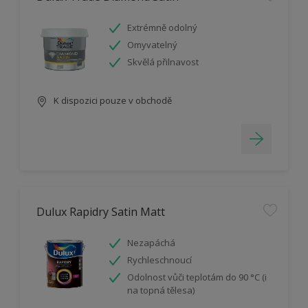
Extrémně odolný
Omyvatelný
Skvělá přilnavost
K dispozici pouze v obchodě
Dulux Rapidry Satin Matt
Nezapáchá
Rychleschnoucí
Odolnost vůči teplotám do 90 °C (i
na topná tělesa)