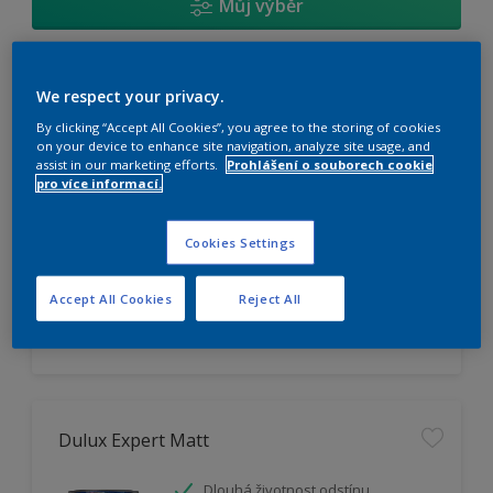
Můj výběr
Dulux Trade Vinyl Matt
We respect your privacy.
By clicking “Accept All Cookies”, you agree to the storing of cookies
Omyvatelný
on your device to enhance site navigation, analyze site usage, and
assist in our marketing efforts.
Prohlášení o souborech cookie
Vysoká otěruodolnost
pro více informací.
Extrémní vydatnost
Cookies Settings
K dispozici pouze v obchodě
Accept All Cookies
Reject All
Dulux Expert Matt
Dlouhá životnost odstínu