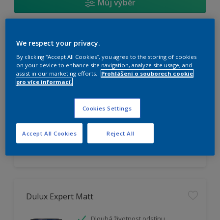
Můj výběr
Dulux Trade Vinyl Matt
We respect your privacy.
By clicking “Accept All Cookies”, you agree to the storing of cookies
Omyvatelný
on your device to enhance site navigation, analyze site usage, and
assist in our marketing efforts.
Prohlášení o souborech cookie
Vysoká otěruodolnost
pro více informací.
Extrémní vydatnost
Cookies Settings
K dispozici pouze v obchodě
Accept All Cookies
Reject All
Dulux Expert Matt
Dlouhá životnost odstínu