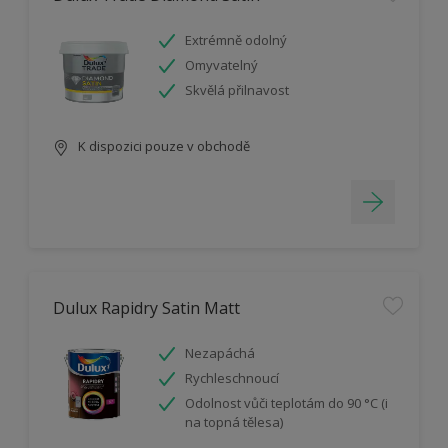
Extrémně odolný
Omyvatelný
Skvělá přilnavost
K dispozici pouze v obchodě
Dulux Rapidry Satin Matt
Nezapáchá
Rychleschnoucí
Odolnost vůči teplotám do 90 °C (i
na topná tělesa)