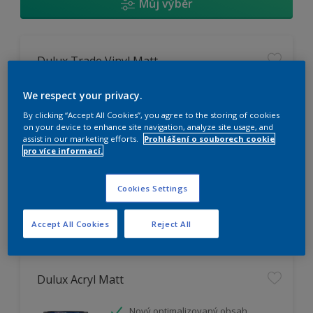
Můj výběr
Dulux Trade Vinyl Matt
Omyvatelný
We respect your privacy.
Vysoká otěruodolnost
By clicking “Accept All Cookies”, you agree to the storing of cookies
Extrémní vydatnost
on your device to enhance site navigation, analyze site usage, and
assist in our marketing efforts.
Prohlášení o souborech cookie
pro více informací.
K dispozici pouze v obchodě
Cookies Settings
Accept All Cookies
Reject All
Dulux Acryl Matt
Nový optimalizovaný obsah