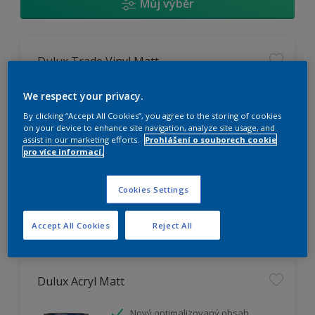
Můj výběr
Dulux Trade Vinyl Matt
Omyvatelný
We respect your privacy.
Vysoká otěruodolnost
By clicking “Accept All Cookies”, you agree to the storing of cookies
Extrémní vydatnost
on your device to enhance site navigation, analyze site usage, and
assist in our marketing efforts.
Prohlášení o souborech cookie
pro více informací.
K dispozici pouze v obchodě
Cookies Settings
Accept All Cookies
Reject All
Dulux Acryl Matt
Nový optimalizovaný obsah