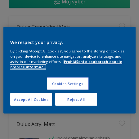
Můj výběr
Dulux Trade Vinyl Matt
Omyvatelný
We respect your privacy.
Vysoká otěruodolnost
By clicking “Accept All Cookies”, you agree to the storing of cookies
Extrémní vydatnost
on your device to enhance site navigation, analyze site usage, and
assist in our marketing efforts.
Prohlášení o souborech cookie
pro více informací.
K dispozici pouze v obchodě
Cookies Settings
Accept All Cookies
Reject All
Dulux Acryl Matt
Nový optimalizovaný obsah