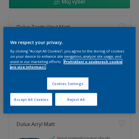
Můj výběr
Dulux Trade Vinyl Matt
Omyvatelný
We respect your privacy.
Vysoká otěruodolnost
By clicking “Accept All Cookies”, you agree to the storing of cookies
Extrémní vydatnost
on your device to enhance site navigation, analyze site usage, and
assist in our marketing efforts.
Prohlášení o souborech cookie
pro více informací.
K dispozici pouze v obchodě
Cookies Settings
Accept All Cookies
Reject All
Dulux Acryl Matt
Nový optimalizovaný obsah