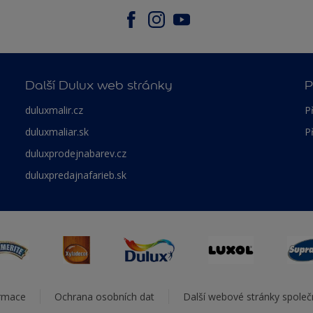
Další Dulux web stránky
P
duluxmalir.cz
P
duluxmaliar.sk
P
duluxprodejnabarev.cz
duluxpredajnafarieb.sk
ormace
Ochrana osobních dat
Další webové stránky spole