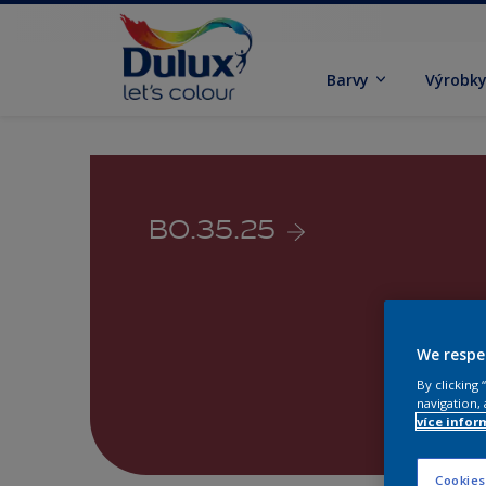
Barvy
Výrobk
B0.35.25
We respe
By clicking
navigation, 
více infor
Cookies