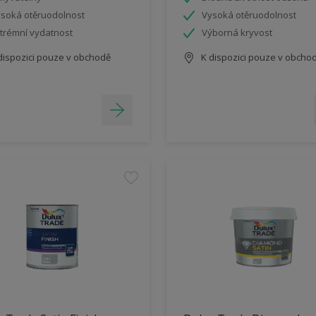
soká otěruodolnost
Vysoká otěruodolnost
trémní vydatnost
Výborná kryvost
dispozici pouze v obchodě
K dispozici pouze v obcho