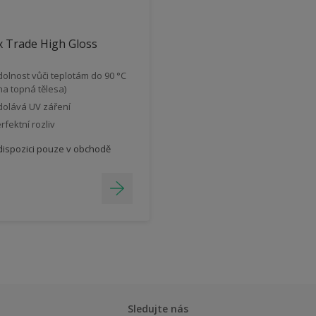
 Trade High Gloss
olnost vůči teplotám do 90 °C
 na topná tělesa)
olává UV záření
rfektní rozliv
dispozici pouze v obchodě
Sledujte nás