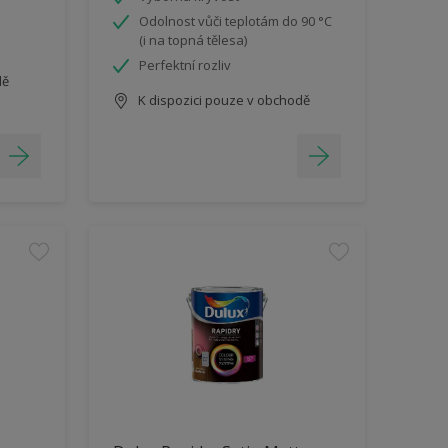
Odolnost vůči teplotám do 90 °C
(i na topná tělesa)
Perfektní rozliv
dě
K dispozici pouze v obchodě