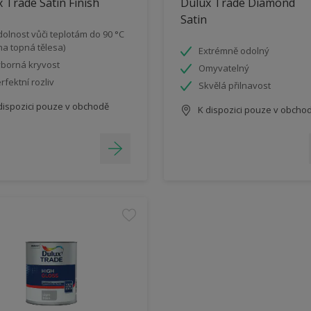
 Trade Satin Finish
Dulux Trade Diamond
Satin
olnost vůči teplotám do 90 °C
 na topná tělesa)
Extrémně odolný
borná kryvost
Omyvatelný
rfektní rozliv
Skvělá přilnavost
dispozici pouze v obchodě
K dispozici pouze v obcho