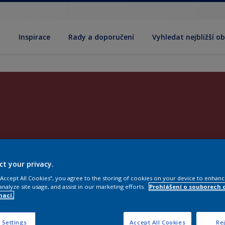
y
Inspirace
Rady a doporučení
Vyhledat nejbližší o
ct your privacy.
 “Accept All Cookies”, you agree to the storing of cookies on your device to enhanc
analyze site usage, and assist in our marketing efforts.
Prohlášení o souborech 
mací.
 Settings
Accept All Cookies
Rej