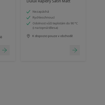
Dulux Rapidry Satin Matt
Nezapáchá
Rychleschnoucí
Odolnost vůči teplotám do 90 °C
(i na topná tělesa)
K dispozici pouze v obchodě
dě