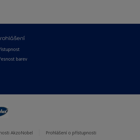
rohlášení
řístupnost
řesnost barev
čnosti AkzoNobel
Prohlášení o přístupnosti