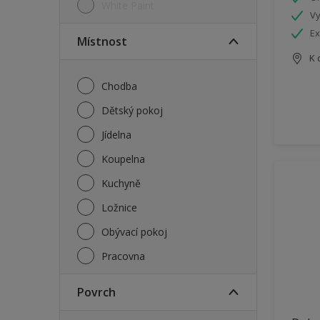
White Paint
Vy
Ex
Místnost
K 
Chodba
Dětský pokoj
Jídelna
Koupelna
Kuchyně
Ložnice
Obývací pokoj
Pracovna
Povrch