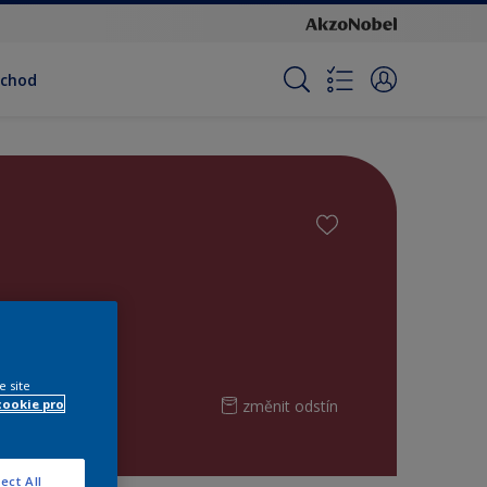
bchod
e site
změnit odstín
cookie pro
ect All