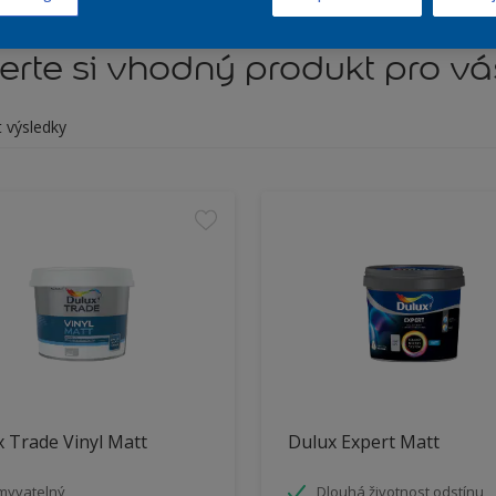
rte si vhodný produkt pro vá
t výsledky
 Trade Vinyl Matt
Dulux Expert Matt
myvatelný
Dlouhá životnost odstínu