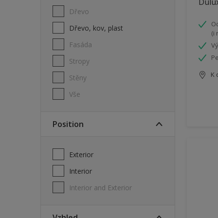
Dulux
Dřevo
Od
Dřevo, kov, plast
(i
Fasáda
Vý
Pe
Stropy
K 
Stěny
Vše
Position
Exterior
Interior
Interior and Exterior
Vzhled