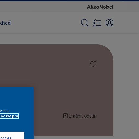
bchod
e site
změnit odstín
cookie pro
ect All