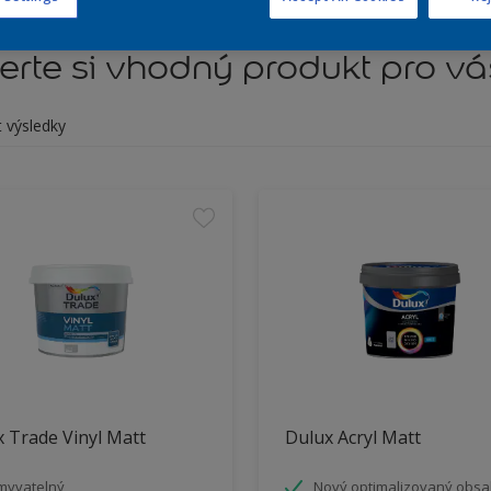
rte si vhodný produkt pro vá
t výsledky
 Trade Vinyl Matt
Dulux Acryl Matt
myvatelný
Nový optimalizovaný obs