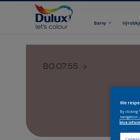
Barvy
Výrobk
B0.07.55
We respe
By clicking
navigation, 
více infor
Cookies