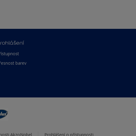
rohlášení
řístupnost
řesnost barev
čnosti AkzoNobel
Prohlášení o přístupnosti