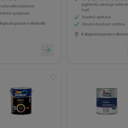
pigmentů zaručuje velmi 
soká otěruodolnost
krytí
trémní vydatnost
Snadná aplikace
dispozici pouze v obchodě
Dlouhá životnost odstínu
K dispozici pouze v obcho