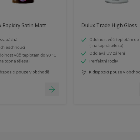
 Rapidry Satin Matt
Dulux Trade High Gloss
ezapáchá
Odolnost vůči teplotám do 
(i na topná tělesa)
chleschnoucí
Odolává UV záření
olnost vůči teplotám do 90 °C
 na topná tělesa)
Perfektní rozliv
dispozici pouze v obchodě
K dispozici pouze v obcho