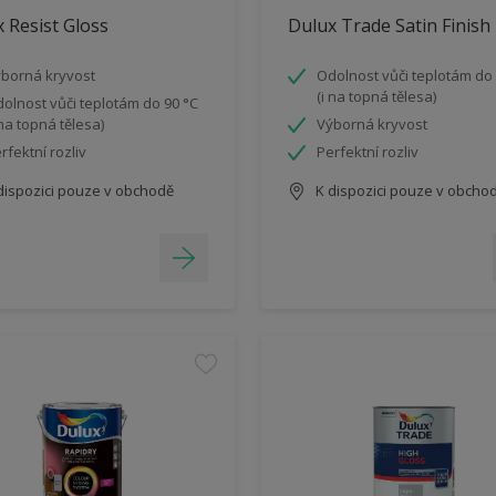
 Resist Gloss
Dulux Trade Satin Finish
borná kryvost
Odolnost vůči teplotám do 
(i na topná tělesa)
olnost vůči teplotám do 90 °C
 na topná tělesa)
Výborná kryvost
rfektní rozliv
Perfektní rozliv
dispozici pouze v obchodě
K dispozici pouze v obcho