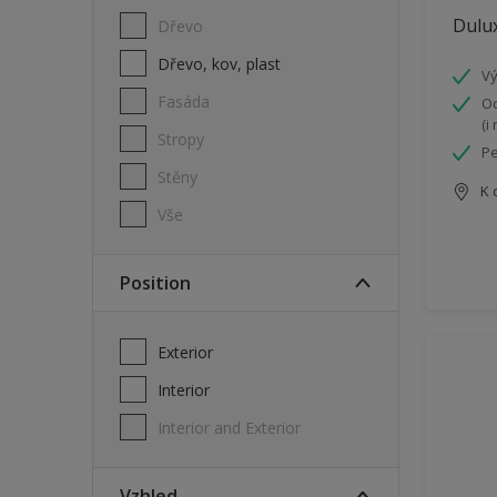
Dulux
Dřevo
Dřevo, kov, plast
Vý
Fasáda
Od
(i
Stropy
Pe
Stěny
K 
Vše
Position
Exterior
Interior
Interior and Exterior
Vzhled