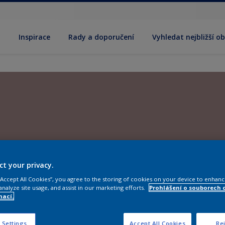
y
Inspirace
Rady a doporučení
Vyhledat nejbližší o
ct your privacy.
 “Accept All Cookies”, you agree to the storing of cookies on your device to enhanc
analyze site usage, and assist in our marketing efforts.
Prohlášení o souborech 
mací.
 Settings
Accept All Cookies
Rej