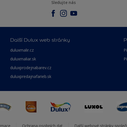
Sledujte nás
Další Dulux web stránky
P
duluxmalir.cz
P
duluxmaliar.sk
P
duluxprodejnabarev.cz
duluxpredajnafarieb.sk
ormace
Ochrana osobních dat
Další webové stránky spole