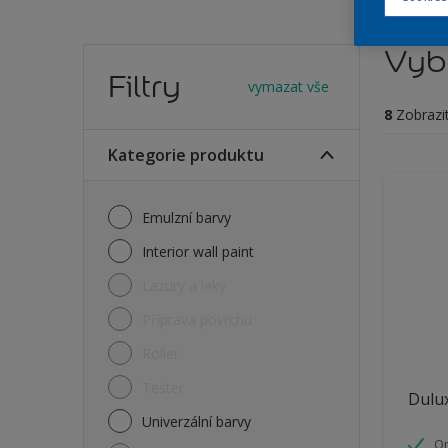
Vybe
Filtry
vymazat vše
8
Zobrazi
Kategorie produktu
Emulzní barvy
Interior wall paint
Lazury a laky
Příprava povrchu
Roller
Tester
Dulux
Univerzální barvy
O