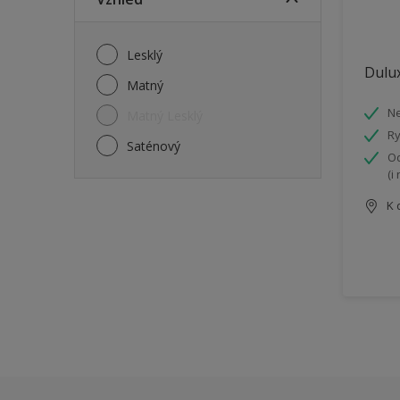
Lesklý
Dulux
Matný
N
Matný Lesklý
Ry
Saténový
Od
(i
K 