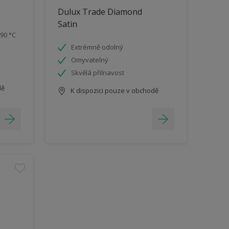
Dulux Trade Diamond
Satin
90 °C
Extrémně odolný
Omyvatelný
Skvělá přilnavost
dě
K dispozici pouze v obchodě