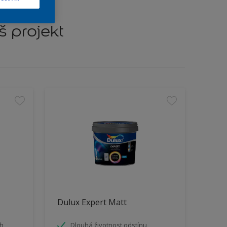
š projekt
Dulux Expert Matt
ah
Dlouhá životnost odstínu