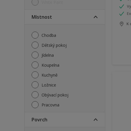
White Paint
Vy
Ex
Místnost
K 
Chodba
Dětský pokoj
Jídelna
Koupelna
Kuchyně
Ložnice
Obývací pokoj
Pracovna
Povrch