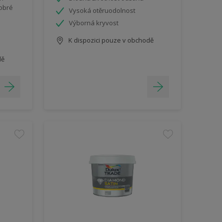
dobré
Vysoká otěruodolnost
Výborná kryvost
K dispozici pouze v obchodě
dě