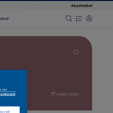
bchod
e site
změnit odstín
cookie pro
ect All