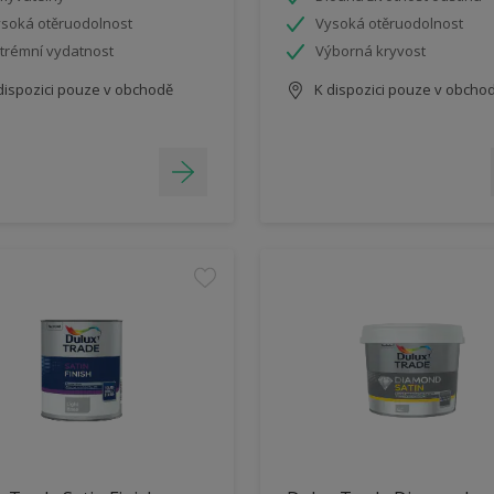
soká otěruodolnost
Vysoká otěruodolnost
trémní vydatnost
Výborná kryvost
dispozici pouze v obchodě
K dispozici pouze v obcho