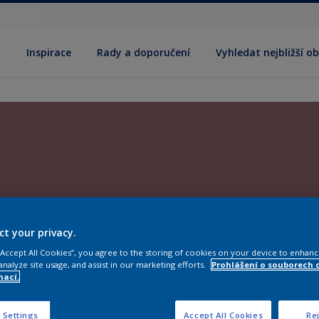
y
Inspirace
Rady a doporučení
Vyhledat nejbližší o
ct your privacy.
 “Accept All Cookies”, you agree to the storing of cookies on your device to enhanc
analyze site usage, and assist in our marketing efforts.
Prohlášení o souborech 
mací.
 Settings
Accept All Cookies
Rej