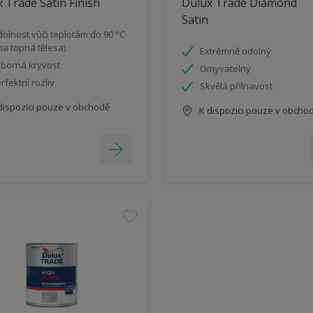
 Trade Satin Finish
Dulux Trade Diamond
Satin
olnost vůči teplotám do 90 °C
 na topná tělesa)
Extrémně odolný
borná kryvost
Omyvatelný
rfektní rozliv
Skvělá přilnavost
dispozici pouze v obchodě
K dispozici pouze v obcho