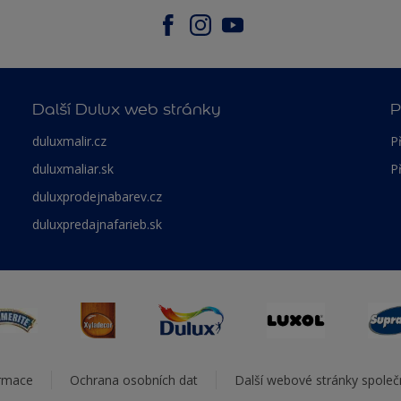
Další Dulux web stránky
P
duluxmalir.cz
P
duluxmaliar.sk
P
duluxprodejnabarev.cz
duluxpredajnafarieb.sk
ormace
Ochrana osobních dat
Další webové stránky spole