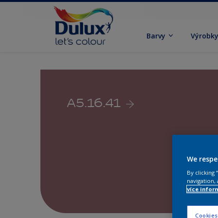
Barvy
Výrobk
A5.16.41
We respe
By clicking
navigation, 
více infor
Cookies