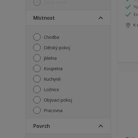
White Paint
Vy
Ex
Místnost
K 
Chodba
Dětský pokoj
Jídelna
Koupelna
Kuchyně
Ložnice
Obývací pokoj
Pracovna
Povrch