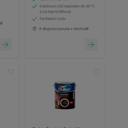
Odolnost vůči teplotám do 90 °C
(i na topná tělesa)
Perfektní rozliv
dě
K dispozici pouze v obchodě