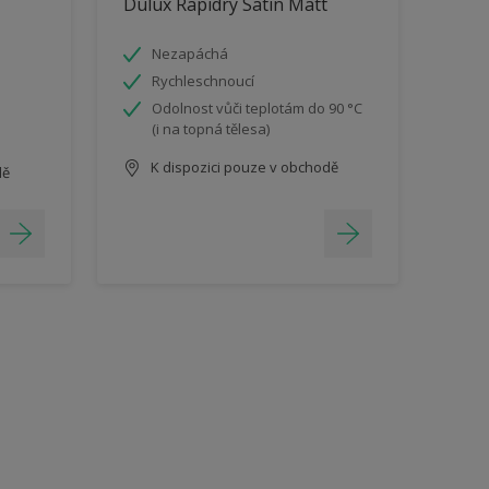
Dulux Rapidry Satin Matt
Nezapáchá
Rychleschnoucí
Odolnost vůči teplotám do 90 °C
(i na topná tělesa)
K dispozici pouze v obchodě
dě