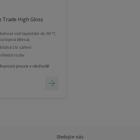
 Trade High Gloss
olnost vůči teplotám do 90 °C
 na topná tělesa)
olává UV záření
rfektní rozliv
dispozici pouze v obchodě
Sledujte nás