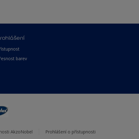
rohlášení
řístupnost
řesnost barev
čnosti AkzoNobel
Prohlášení o přístupnosti