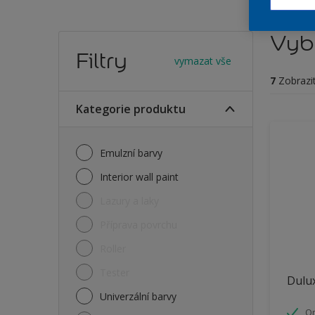
Vybe
Filtry
vymazat vše
7
Zobrazi
Kategorie produktu
Emulzní barvy
Interior wall paint
Lazury a laky
Příprava povrchu
Roller
Tester
Dulux
Univerzální barvy
O