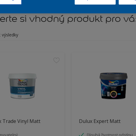
rte si vhodný produkt pro vá
t výsledky
 Trade Vinyl Matt
Dulux Expert Matt
myvatelný
Dlouhá životnost odstínu