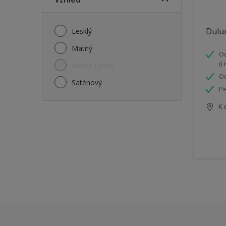
Dulux
Lesklý
Matný
Od
(i
Matný Lesklý
Od
Saténový
Pe
K 