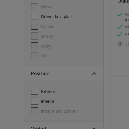
Dulux
Dřevo
Od
Dřevo, kov, plast
(i
Fasáda
Vý
Pe
Stropy
K 
Stěny
Vše
Position
Exterior
Interior
Interior and Exterior
Vzhled