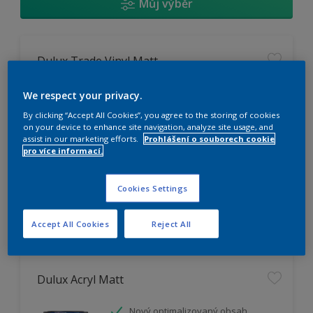
Můj výběr
Dulux Trade Vinyl Matt
Omyvatelný
We respect your privacy.
Vysoká otěruodolnost
By clicking “Accept All Cookies”, you agree to the storing of cookies
Extrémní vydatnost
on your device to enhance site navigation, analyze site usage, and
assist in our marketing efforts.
Prohlášení o souborech cookie
pro více informací.
K dispozici pouze v obchodě
Cookies Settings
Accept All Cookies
Reject All
Dulux Acryl Matt
Nový optimalizovaný obsah