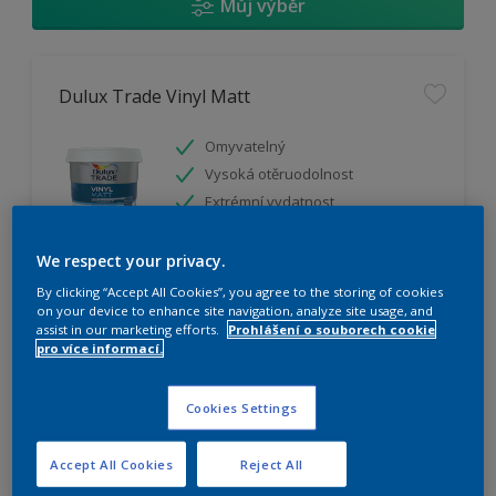
Můj výběr
Dulux Trade Vinyl Matt
Omyvatelný
Vysoká otěruodolnost
Extrémní vydatnost
We respect your privacy.
K dispozici pouze v obchodě
By clicking “Accept All Cookies”, you agree to the storing of cookies
on your device to enhance site navigation, analyze site usage, and
assist in our marketing efforts.
Prohlášení o souborech cookie
pro více informací.
Cookies Settings
Dulux Trade Weathershield Silicon Plus
Accept All Cookies
Reject All
Extrémní prodyšnost pro vodní