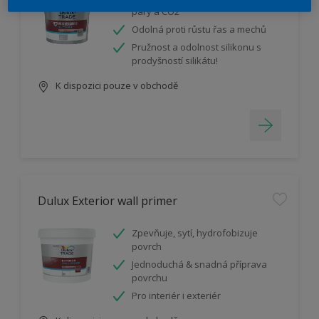
páry a CO2
Odolná proti růstu řas a mechů
Pružnost a odolnost silikonu s
prodyšností silikátu!
K dispozici pouze v obchodě
Dulux Exterior wall primer
Zpevňuje, sytí, hydrofobizuje
povrch
Jednoduchá & snadná příprava
povrchu
Pro interiér i exteriér