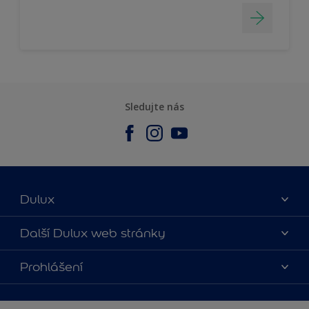
Sledujte nás
Dulux
O nás
Další Dulux web stránky
Kontaktujte nás
duluxmalir.cz
Prohlášení
Najít obchod
duluxmaliar.sk
Mapa stránek
Přístupnost
duluxprodejnabarev.cz