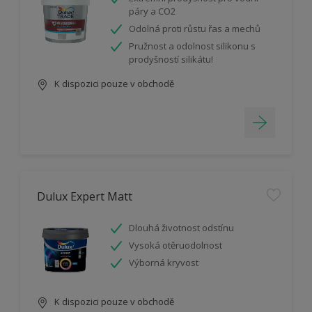
páry a CO2
Odolná proti růstu řas a mechů
Pružnost a odolnost silikonu s
prodyšností silikátu!
K dispozici pouze v obchodě
Dulux Expert Matt
Dlouhá životnost odstínu
Vysoká otěruodolnost
Výborná kryvost
K dispozici pouze v obchodě