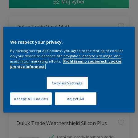
Můj výběr
Dulux Trade Vinyl Matt
Omyvatelný
We respect your privacy.
Vysoká otěruodolnost
By clicking “Accept All Cookies”, you agree to the storing of cookies
Extrémní vydatnost
on your device to enhance site navigation, analyze site usage, and
assist in our marketing efforts.
Prohlášení o souborech cookie
pro více informací.
K dispozici pouze v obchodě
Cookies Settings
Accept All Cookies
Reject All
Dulux Trade Weathershield Silicon Plus
Extrémní prodyšnost pro vodní