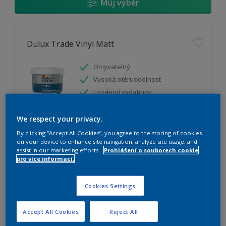
Můj výběr
Dulux Trade Vinyl Matt
Omyvatelný
Vysoká otěruodolnost
Extrémní vydatnost
We respect your privacy.
K dispozici pouze v obchodě
By clicking “Accept All Cookies”, you agree to the storing of cookies
on your device to enhance site navigation, analyze site usage, and
assist in our marketing efforts.
Prohlášení o souborech cookie
pro více informací.
Cookies Settings
Dulux Trade Weathershield Silicon Plus
Accept All Cookies
Reject All
Extrémní prodyšnost pro vodní