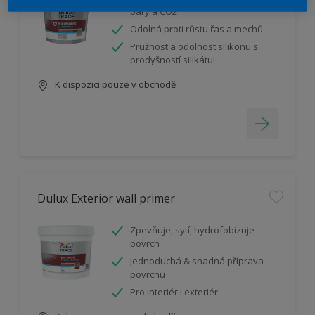
páry a CO2
Odolná proti růstu řas a mechů
Pružnost a odolnost silikonu s
prodyšností silikátu!
K dispozici pouze v obchodě
Dulux Exterior wall primer
Zpevňuje, sytí, hydrofobizuje
povrch
Jednoduchá & snadná příprava
povrchu
Pro interiér i exteriér