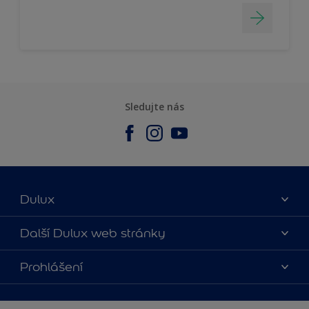
Sledujte nás
Dulux
O nás
Další Dulux web stránky
Kontaktujte nás
duluxmalir.cz
Prohlášení
Najít obchod
duluxmaliar.sk
Mapa stránek
Přístupnost
duluxprodejnabarev.cz