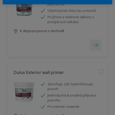
páry a CO2
Odolná proti růstu řas a mechů
Pružnost a odolnost silikonu s
prodyšností silikátu!
K dispozici pouze v obchodě
Dulux Exterior wall primer
Zpevňuje, sytí, hydrofobizuje
povrch
Jednoduchá & snadná příprava
povrchu
Pro interiér i exteriér