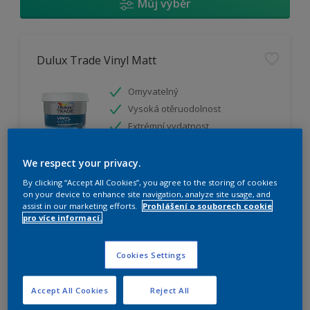
Můj výběr
Dulux Trade Vinyl Matt
Omyvatelný
Vysoká otěruodolnost
Extrémní vydatnost
We respect your privacy.
K dispozici pouze v obchodě
By clicking “Accept All Cookies”, you agree to the storing of cookies
on your device to enhance site navigation, analyze site usage, and
assist in our marketing efforts.
Prohlášení o souborech cookie
pro více informací.
Cookies Settings
Dulux Trade Weathershield Silicon Plus
Accept All Cookies
Reject All
Extrémní prodyšnost pro vodní