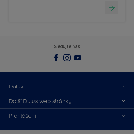
Sledujte nás
Dulux
O nás
Další Dulux web stránky
Kontaktujte nás
duluxmalir.cz
Prohlášení
Najít obchod
duluxmaliar.sk
Mapa stránek
Přístupnost
duluxprodejnabarev.cz