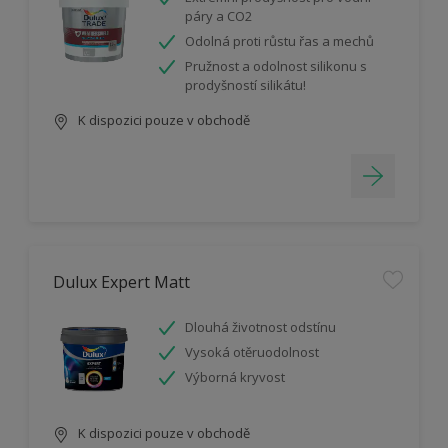
páry a CO2
Odolná proti růstu řas a mechů
Pružnost a odolnost silikonu s
prodyšností silikátu!
K dispozici pouze v obchodě
Dulux Expert Matt
Dlouhá životnost odstínu
Vysoká otěruodolnost
Výborná kryvost
K dispozici pouze v obchodě