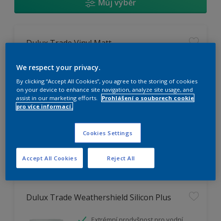
Můj výběr
Dulux Trade Vinyl Matt
Omyvatelný
We respect your privacy.
Vysoká otěruodolnost
By clicking “Accept All Cookies”, you agree to the storing of cookies
Extrémní vydatnost
on your device to enhance site navigation, analyze site usage, and
assist in our marketing efforts.
Prohlášení o souborech cookie
pro více informací.
K dispozici pouze v obchodě
Cookies Settings
Accept All Cookies
Reject All
Dulux Trade Weathershield Silicon Plus
Extrémní prodyšnost pro vodní