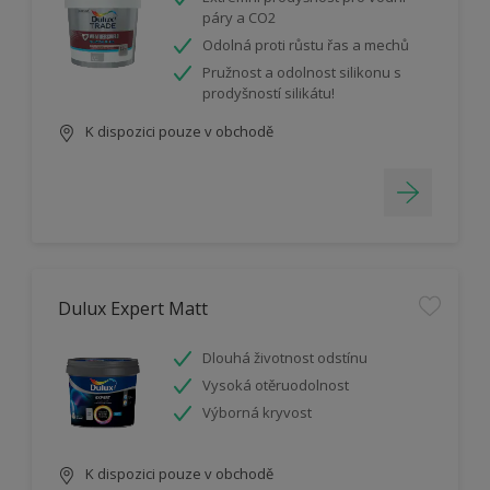
páry a CO2
Odolná proti růstu řas a mechů
Pružnost a odolnost silikonu s
prodyšností silikátu!
K dispozici pouze v obchodě
Dulux Expert Matt
Dlouhá životnost odstínu
Vysoká otěruodolnost
Výborná kryvost
K dispozici pouze v obchodě