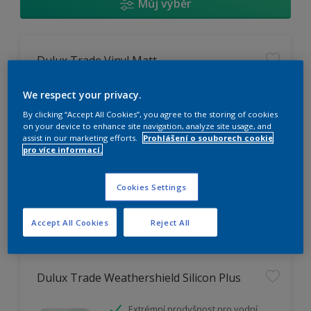
Můj výběr
Dulux Trade Vinyl Matt
Omyvatelný
We respect your privacy.
Vysoká otěruodolnost
By clicking “Accept All Cookies”, you agree to the storing of cookies
Extrémní vydatnost
on your device to enhance site navigation, analyze site usage, and
assist in our marketing efforts.
Prohlášení o souborech cookie
pro více informací.
K dispozici pouze v obchodě
Cookies Settings
Accept All Cookies
Reject All
Dulux Trade Weathershield Silicon Plus
Extrémní prodyšnost pro vodní