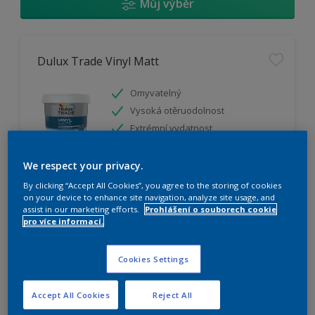
Můj výběr
Dulux Trade Vinyl Matt
Omyvatelný
Vysoká otěruodolnost
Extrémní vydatnost
We respect your privacy.
K dispozici pouze v obchodě
By clicking “Accept All Cookies”, you agree to the storing of cookies
on your device to enhance site navigation, analyze site usage, and
assist in our marketing efforts.
Prohlášení o souborech cookie
pro více informací.
Cookies Settings
Dulux Trade Weathershield Silicon Plus
Accept All Cookies
Reject All
Extrémní prodyšnost pro vodní