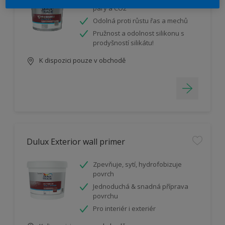
páry a CO2
Odolná proti růstu řas a mechů
Pružnost a odolnost silikonu s
prodyšností silikátu!
K dispozici pouze v obchodě
Dulux Exterior wall primer
Zpevňuje, sytí, hydrofobizuje
povrch
Jednoduchá & snadná příprava
povrchu
Pro interiér i exteriér