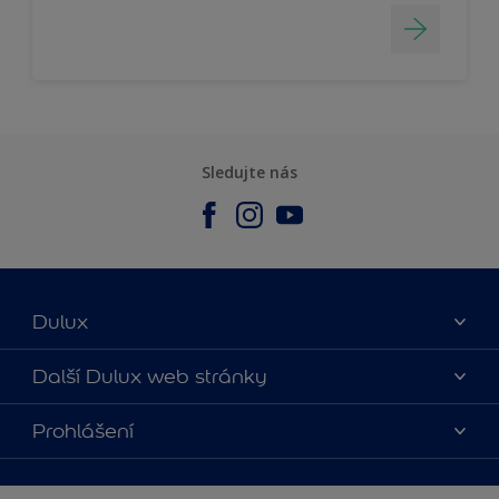
Sledujte nás
Dulux
O nás
Další Dulux web stránky
Kontaktujte nás
duluxmalir.cz
Prohlášení
Najít obchod
duluxmaliar.sk
Mapa stránek
Přístupnost
duluxprodejnabarev.cz