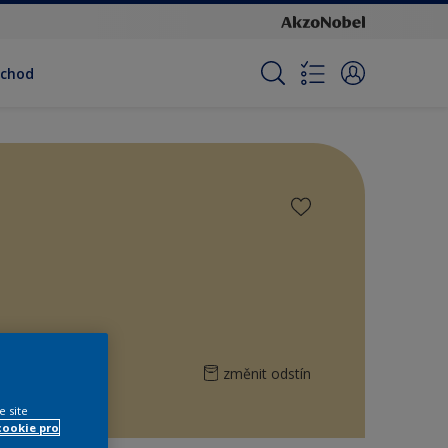
bchod
změnit odstín
e site
cookie pro