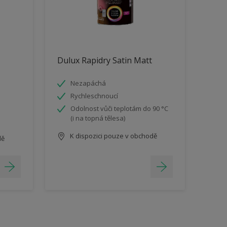
Dulux Rapidry Satin Matt
Nezapáchá
Rychleschnoucí
Odolnost vůči teplotám do 90 °C
(i na topná tělesa)
K dispozici pouze v obchodě
dě