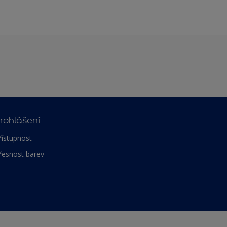
rohlášení
řístupnost
řesnost barev