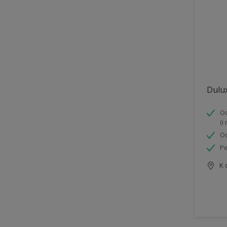
Dulux
Od
(i
Od
Pe
K 