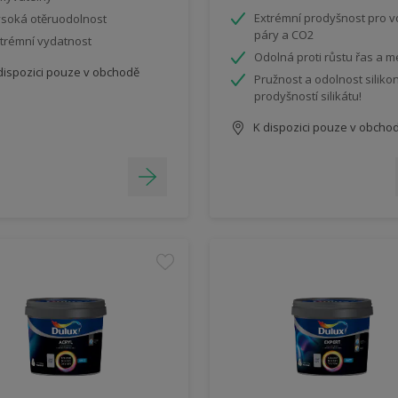
Extrémní prodyšnost pro v
soká otěruodolnost
páry a CO2
trémní vydatnost
Odolná proti růstu řas a 
dispozici pouze v obchodě
Pružnost a odolnost siliko
prodyšností silikátu!
K dispozici pouze v obcho