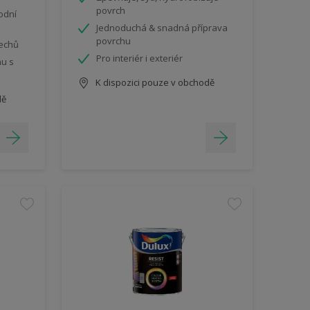
povrch
odní
Jednoduchá & snadná příprava
povrchu
mechů
Pro interiér i exteriér
nu s
K dispozici pouze v obchodě
dě