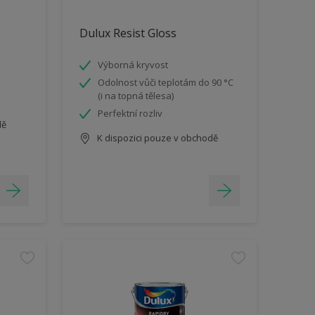
Dulux Resist Gloss
Výborná kryvost
Odolnost vůči teplotám do 90 °C
(i na topná tělesa)
Perfektní rozliv
dě
K dispozici pouze v obchodě