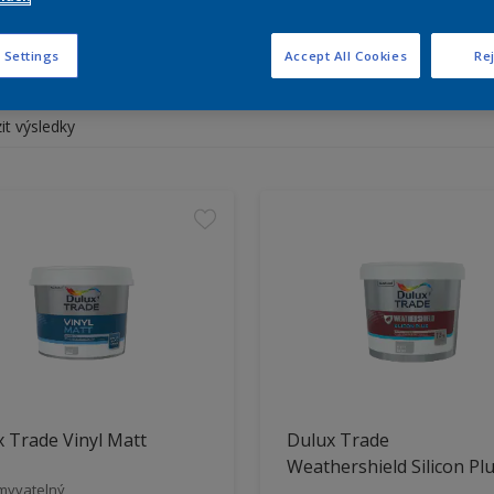
rte si vhodný produkt pro vá
 Settings
Accept All Cookies
Rej
it výsledky
 Trade Vinyl Matt
Dulux Trade
Weathershield Silicon Pl
myvatelný