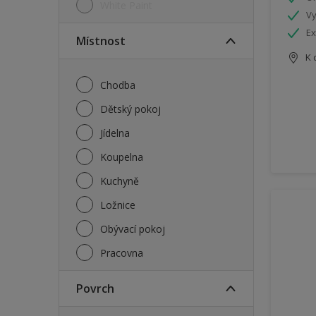
White Paint
Vy
Ex
Místnost
K 
Chodba
Dětský pokoj
Jídelna
Koupelna
Kuchyně
Ložnice
Obývací pokoj
Pracovna
Povrch