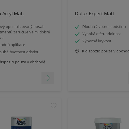
 Acryl Matt
Dulux Expert Matt
vý optimalizovaný obsah
Dlouhá životnost odstínu
gmentů zaručuje velmi dobré
Vysoká otěruodolnost
ytí
Výborná kryvost
adná aplikace
K dispozici pouze v obcho
ouhá životnost odstínu
dispozici pouze v obchodě