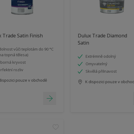
 Trade Satin Finish
Dulux Trade Diamond
Satin
olnost vůči teplotám do 90 °C
 na topná tělesa)
Extrémně odolný
borná kryvost
Omyvatelný
rfektní rozliv
Skvělá přilnavost
dispozici pouze v obchodě
K dispozici pouze v obcho