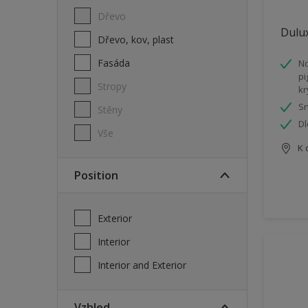
Dřevo
Dulux
Dřevo, kov, plast
Fasáda
No
pi
Stropy
kr
Sn
Stěny
Dl
Vše
K 
Position
Exterior
Interior
Interior and Exterior
Vzhled