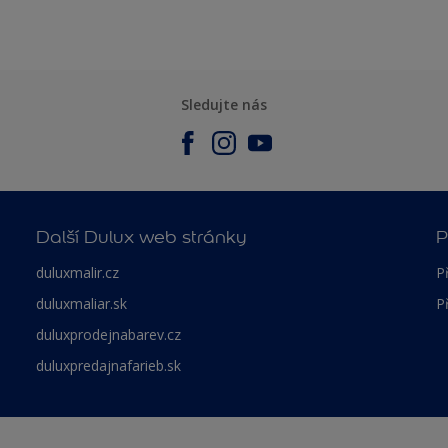
Sledujte nás
Další Dulux web stránky
P
duluxmalir.cz
P
duluxmaliar.sk
P
duluxprodejnabarev.cz
duluxpredajnafarieb.sk