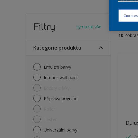
Vybe
Cookies
Filtry
vymazat vše
10
Zobraz
Kategorie produktu
Emulzní barvy
Interior wall paint
Lazury a laky
Příprava povrchu
Roller
Tester
Dulux
Univerzální barvy
O