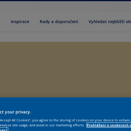
y
Inspirace
Rady a doporučení
Vyhledat nejbližší o
ct your privacy.
 “Accept All Cookies”, you agree to the storing of cookies on your device to enhanc
analyze site usage, and assist in our marketing efforts.
Prohlášení o souborech 
mací.