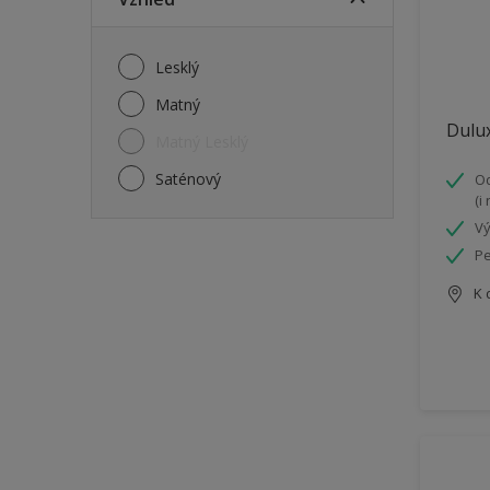
Lesklý
Matný
Dulux
Matný Lesklý
Saténový
Od
(i
Vý
Pe
K 