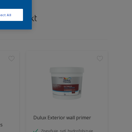
š projekt
ect All
Dulux Exterior wall primer
us
Zpevňuje, sytí, hydrofobizuje