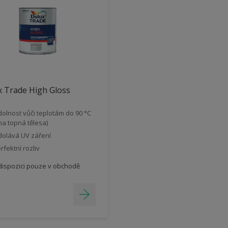
 Trade High Gloss
olnost vůči teplotám do 90 °C
 na topná tělesa)
olává UV záření
rfektní rozliv
dispozici pouze v obchodě