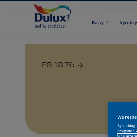
Barvy
Výrobk
F8.18.76
We respe
By clicking
navigation, 
více infor