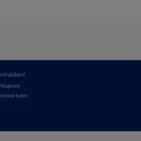
rohlášení
řístupnost
řesnost barev