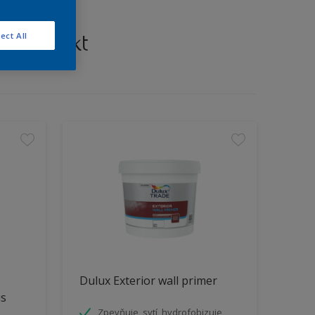
š projekt
ect All
Dulux Exterior wall primer
us
Zpevňuje, sytí, hydrofobizuje