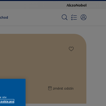
bchod
změnit odstín
e site
cookie pro