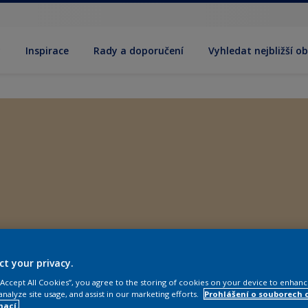
y
Inspirace
Rady a doporučení
Vyhledat nejbližší o
ct your privacy.
 “Accept All Cookies”, you agree to the storing of cookies on your device to enhanc
analyze site usage, and assist in our marketing efforts.
Prohlášení o souborech 
mací.