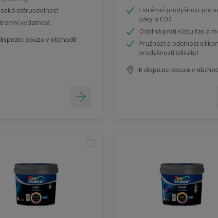
Extrémní prodyšnost pro v
soká otěruodolnost
páry a CO2
trémní vydatnost
Odolná proti růstu řas a 
dispozici pouze v obchodě
Pružnost a odolnost siliko
prodyšností silikátu!
K dispozici pouze v obcho