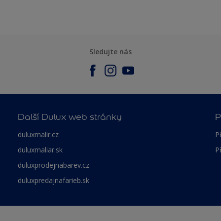
Sledujte nás
Další Dulux web stránky
P
duluxmalir.cz
P
duluxmaliar.sk
P
duluxprodejnabarev.cz
duluxpredajnafarieb.sk