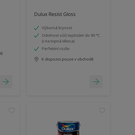
Dulux Resist Gloss
Výborná kryvost
Odolnost vůči teplotám do 90 °C
(i na topná tělesa)
Perfektní rozliv
dě
K dispozici pouze v obchodě