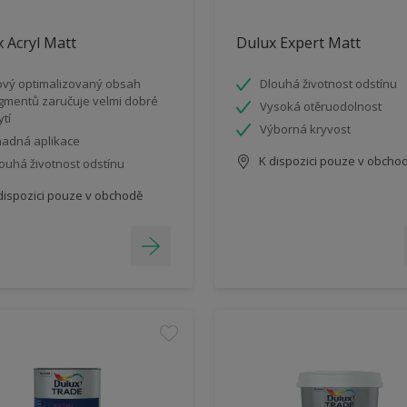
 Acryl Matt
Dulux Expert Matt
vý optimalizovaný obsah
Dlouhá životnost odstínu
gmentů zaručuje velmi dobré
Vysoká otěruodolnost
ytí
Výborná kryvost
adná aplikace
K dispozici pouze v obcho
ouhá životnost odstínu
dispozici pouze v obchodě