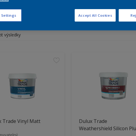
rte si vhodný produkt pro vá
 Settings
Accept All Cookies
Rej
it výsledky
 Trade Vinyl Matt
Dulux Trade
Weathershield Silicon Pl
myvatelný