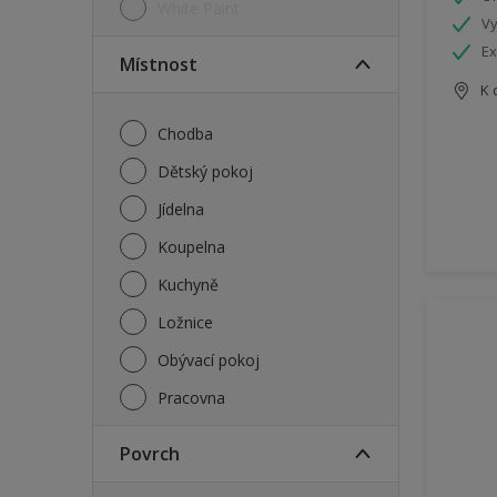
White Paint
Vy
Ex
Místnost
K 
Chodba
Dětský pokoj
Jídelna
Koupelna
Kuchyně
Ložnice
Obývací pokoj
Pracovna
Povrch