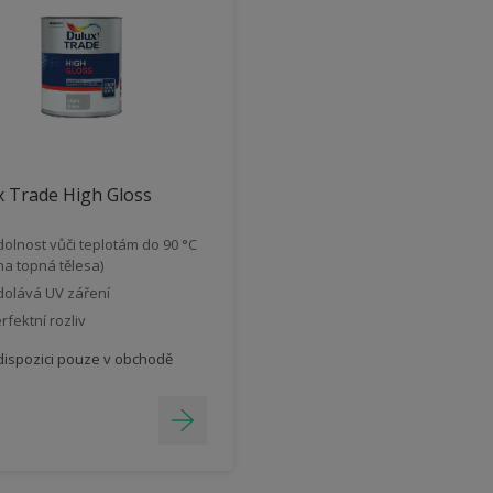
 Trade High Gloss
olnost vůči teplotám do 90 °C
 na topná tělesa)
olává UV záření
rfektní rozliv
dispozici pouze v obchodě