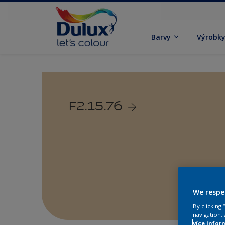
Barvy
Výrobk
F2.15.76
We respe
By clicking
navigation, 
více infor