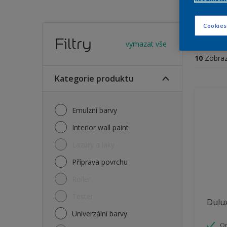
Vybe
Cookies
Filtry
vymazat vše
10
Zobraz
Kategorie produktu
Emulzní barvy
Interior wall paint
Lazury a laky
Příprava povrchu
Roller
Tester
Dulux
Univerzální barvy
O