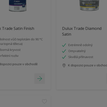
 Trade Satin Finish
Dulux Trade Diamond
Satin
olnost vůči teplotám do 90 °C
 na topná tělesa)
Extrémně odolný
borná kryvost
Omyvatelný
rfektní rozliv
Skvělá přilnavost
dispozici pouze v obchodě
K dispozici pouze v obcho