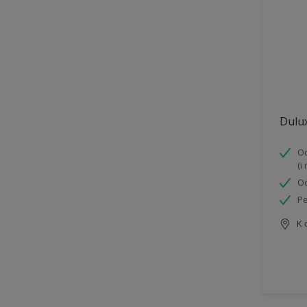
Dulux
Od
(i
Od
Pe
K 