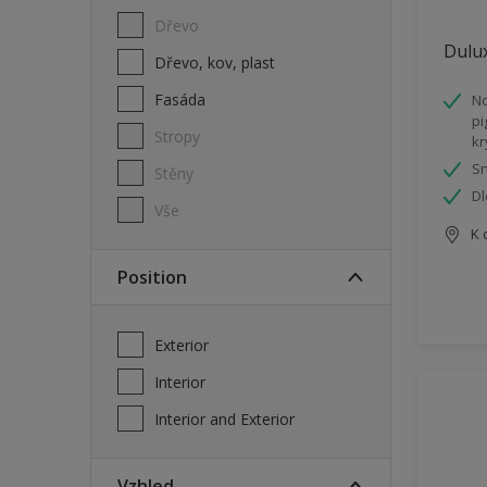
Dřevo
Dulux
Dřevo, kov, plast
Fasáda
No
pi
Stropy
kr
Sn
Stěny
Dl
Vše
K 
Position
Exterior
Interior
Interior and Exterior
Vzhled