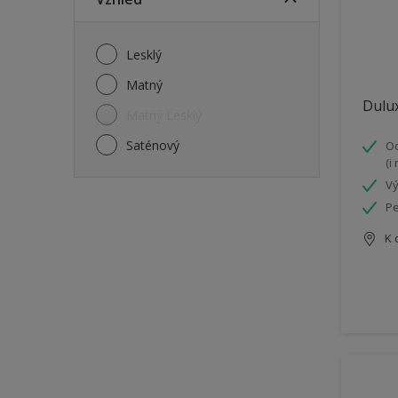
Lesklý
Matný
Dulux
Matný Lesklý
Saténový
Od
(i
Vý
Pe
K 