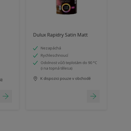
Dulux Rapidry Satin Matt
Nezapáchá
Rychleschnoucí
Odolnost vůči teplotám do 90 °C
(i na topná tělesa)
K dispozici pouze v obchodě
dě