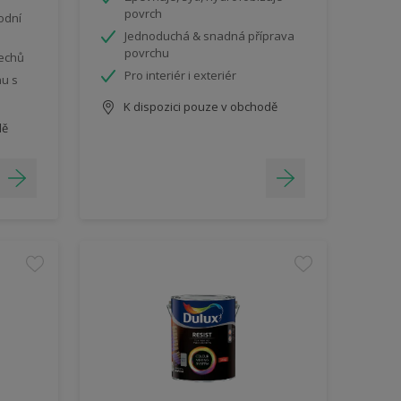
povrch
odní
Jednoduchá & snadná příprava
povrchu
mechů
Pro interiér i exteriér
nu s
K dispozici pouze v obchodě
dě