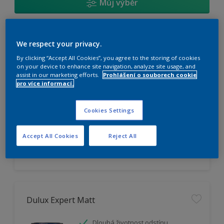
Můj výběr
Dulux Trade Vinyl Matt
We respect your privacy.
By clicking “Accept All Cookies”, you agree to the storing of cookies
Omyvatelný
on your device to enhance site navigation, analyze site usage, and
assist in our marketing efforts.
Prohlášení o souborech cookie
Vysoká otěruodolnost
pro více informací.
Extrémní vydatnost
Cookies Settings
K dispozici pouze v obchodě
Accept All Cookies
Reject All
Dulux Expert Matt
Dlouhá životnost odstínu