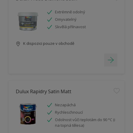
Extrémně odolný
Omyvatelný
Skvělá přilnavost
K dispozici pouze v obchodě
Dulux Rapidry Satin Matt
Nezapáchá
Rychleschnoucí
Odolnost vůči teplotám do 90 °C (i
na topná tělesa)