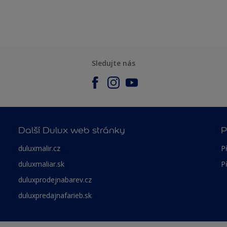
Sledujte nás
Další Dulux web stránky
P
duluxmalir.cz
P
duluxmaliar.sk
P
duluxprodejnabarev.cz
duluxpredajnafarieb.sk