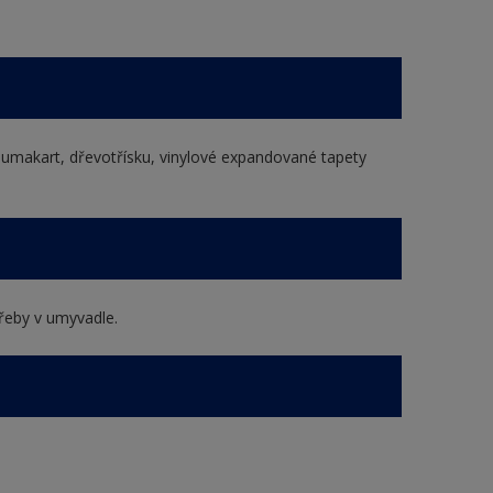
 umakart, dřevotřísku, vinylové expandované tapety
řeby v umyvadle.