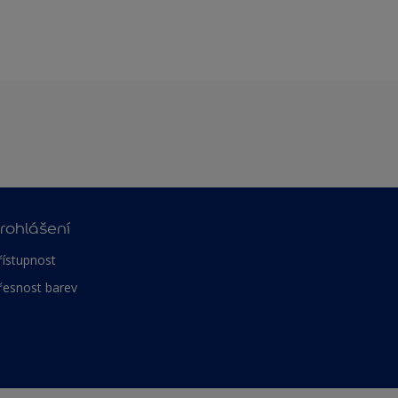
rohlášení
řístupnost
řesnost barev