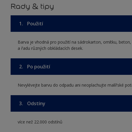
Rady & tipy
1.
Použití
Barva je vhodná pro použití na sádrokarton, omítku, beton,
a řadu různých obkládacích desek.
2.
Po použití
Nevylévejte barvu do odpadu ani neoplachujte malířské pot
3.
Odstíny
více než 22.000 odstínů