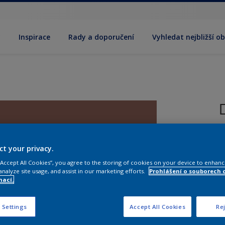
y
Inspirace
Rady a doporučení
Vyhledat nejbližší o
T
ct your privacy.
 “Accept All Cookies”, you agree to the storing of cookies on your device to enhanc
analyze site usage, and assist in our marketing efforts.
Prohlášení o souborech 
mací.
V
 Settings
Accept All Cookies
Rej