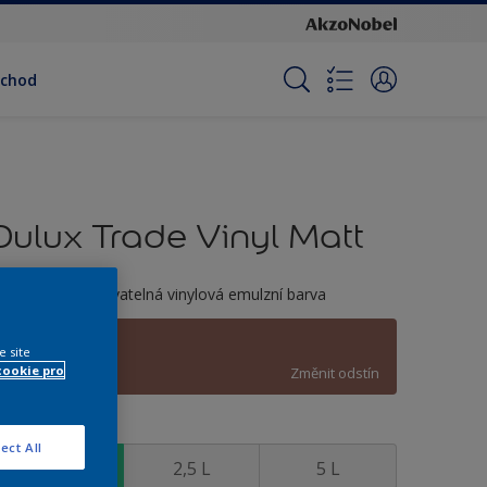
bchod
Dulux Trade Vinyl Matt
ónovatelná omyvatelná vinylová emulzní barva
C3.20.39
e site
cookie pro
Změnit odstín
elikost
ect All
1 L
2,5 L
5 L