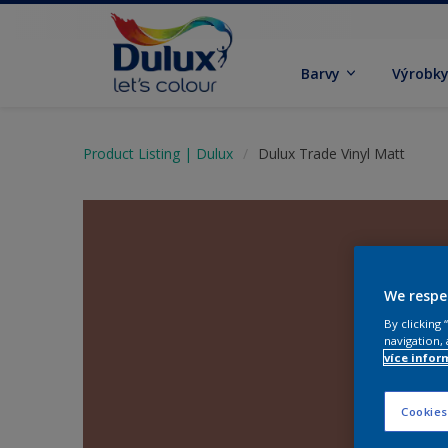
Barvy
Výrobk
Product Listing | Dulux
Dulux Trade Vinyl Matt
We respe
By clicking
navigation, 
více infor
Cookies