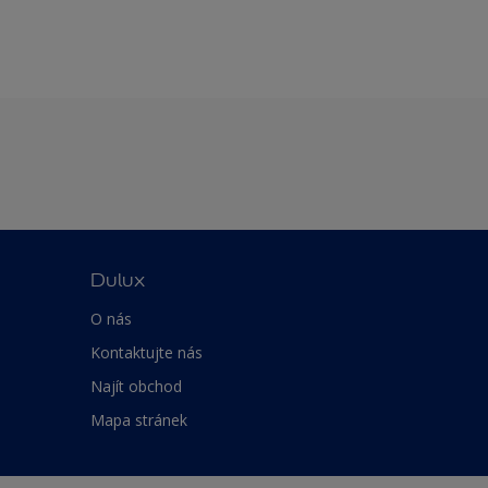
Dulux
O nás
Kontaktujte nás
Najít obchod
Mapa stránek